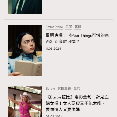
EmmaStone
畢明
藝術
畢明專欄：《Poor Things可憐的東
西》到底誰可憐？
11.03.2024
Barbie
女性主義
金句
《Barbie芭比》電影金句一針見血
講女權！女人要瘦又不能太瘦、
要像情人又要像媽
08.03.2024