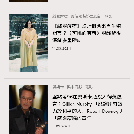
時裝心理學
2
當巨蟹座遇上處女座 Tyson Yoshi x 林家謙
煲劇日常
334
戲服解密
最佳服裝造型設計
電影
玩物壯志
1
【戲服解密】設計概念來自生殖
器官？《可憐的東西》服飾背後
深藏多重隱喻
14.03.2024
本人已詳閱並同意遵守本文列明條款及細則。 請瀏覽
奧斯卡
奧本海默
電影
(
nmg.com.hk/privacy
) 閱讀本公司的私隱政策聲明。
本人願意接收新傳媒集團的最新消息及其他宣傳資訊，本人同意
盤點第96屆奧斯卡超感人得獎感
新傳媒集團使用本人的個人資料於任何推廣用途。
言：Cillian Murphy 「感謝所有致
力於和平的人」Robert Downey Jr.
「感謝糟糕的童年」
11.03.2024