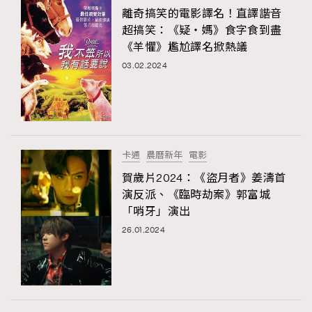
離奇搞笑的電影譯名！直譯諧音
超搞笑：《疑‧媽》食字食到盡
《羊懼》尷尬譯名掀熱議
03.02.2024
卡通
農曆新年
電影
賀歲片2024：《盜月者》姜濤首
演反派、《臨時劫案》郭富城
「哨牙」演出
26.01.2024