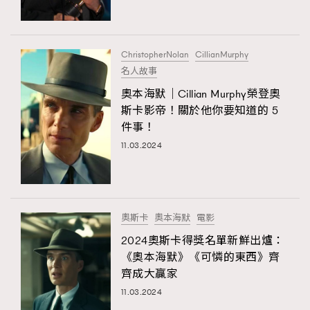
About us
Collaboration Opportunity
Disclaimer
Privacy
New Media Group
|
Madame Figaro editions:
France
|
Greece
ChristopherNolan
CillianMurphy
|
Japan
|
Portugal
|
Spain
名人故事
奧本海默｜Cillian Murphy榮登奧
斯卡影帝！關於他你要知道的 5
件事！
11.03.2024
奧斯卡
奧本海默
電影
2024奧斯卡得獎名單新鮮出爐：
《奧本海默》《可憐的東西》齊
齊成大贏家
11.03.2024