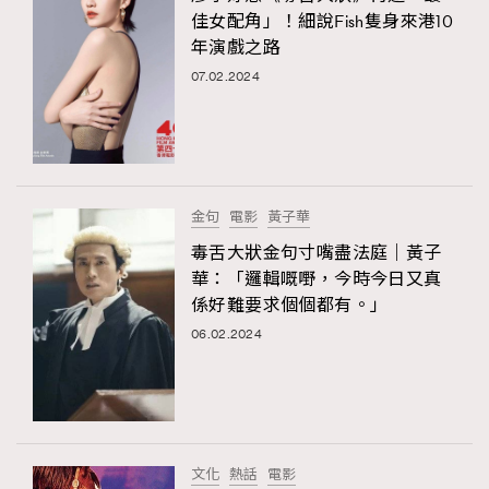
佳女配角」！細說Fish隻身來港10
年演戲之路
07.02.2024
金句
電影
黃子華
毒舌大狀金句寸嘴盡法庭｜黃子
華：「邏輯嘅嘢，今時今日又真
係好難要求個個都有。」
06.02.2024
文化
熱話
電影