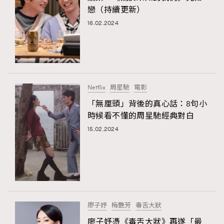
戀（持續更新）
16.02.2024
Netflix
周星馳
電影
「無厘頭」背後的真心話：8句小
時候看不懂的周星馳經典對白
15.02.2024
廖子妤
梅艷芳
毒舌大狀
廖子妤憑《毒舌大狀》再遂「最