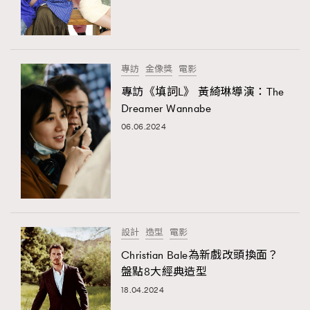
TRENDING
#FigaroExhibition 群星力撐MF X Leung Mo《See
AFrenchMind
3
You In My Dream》展覽
DressLikeAParisienne
1
專訪
金像獎
電影
EmpowerF
103
專訪《填詞L》 黃綺琳導演：The
Dreamer Wannabe
FashionWeek
191
06.06.2024
FigaroAesthetic
308
FigaroAstrology
417
FigaroBeauty
424
FigaroBeautyRitual
7
FigaroCeleb
547
#FigaroExhibition Wyman 揭曉 Figaro Exhibition
設計
造型
電影
FigaroCinéma
281
第二站！
Christian Bale為新戲改頭換面？
FigaroDigitalCover
17
盤點8大經典造型
FigaroExhibition
12
18.04.2024
FigaroExpert
1