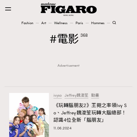
Fashion
Art
Wellness
Paris
Hommes
Fashion
電影
368
Art
Advertisement
Wellness
Karena Lam is On Our Cover
Paris
ivyso
Jeffrey魏浚笙
動畫
《玩轉腦朋友2》王菀之率領Ivy S
o、Jeffrey魏浚笙玩轉大腦總部！
Hommes
認識4位全新「腦朋友」
11.06.2024