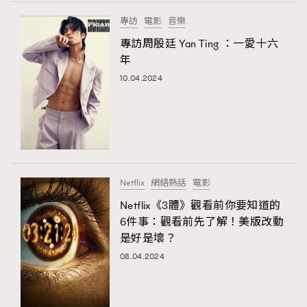
FigaroTalk
48
專訪
電影
音樂
FigaroWatch
83
專訪周殷廷 Yan Ting ：一愛十六
Grooming&Fitness
38
年
HommesFashion
2
10.04.2024
HommeStyle
132
NoBagNoLife
349
People
53
#FigaroIssue 專訪陳漢娜Hanna與Takuro｜模特
TheFrenchWay
145
情侶談愛情
VAxChowSangSang
4
Netflix
網絡熱話
電影
WatchesWonder&Beyond
21
Netflix《3體》觀看前你要知道的
WatchesWonder&Beyond
1
6件事：觀看前先了解！美版改動
向ChanelN°5致敬
是好是壞？
1
08.04.2024
大時代小事情
42
時尚熱話
537
時尚配飾
297