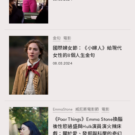
金句
電影
國際婦女節：《小婦人》給現代
女性的8個人生金句
08.03.2024
TRENDING
AFrenchMind
DressLikeAParisienne
EmpowerF
FashionWeek
FigaroAesthetic
EmmaStone
威尼斯電影節
電影
《Poor Things》Emma Stone換腦
後性慾過盛與Hulk演員演火辣床
戲：關於愛、發掘與科學的奇幻