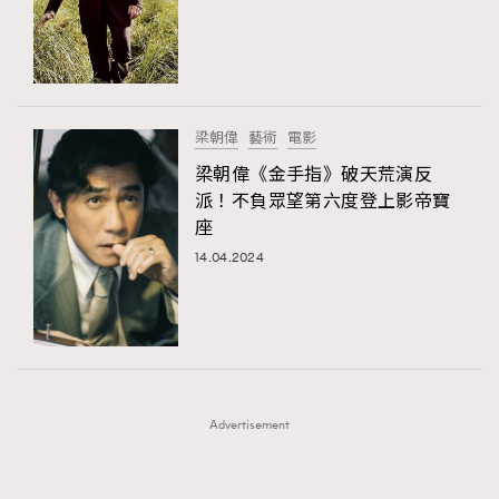
FigaroFrancais
41
FigaroGadget
1
FigaroHealth
647
FigaroHub
128
梁朝偉
藝術
電影
FigaroIcon
68
梁朝偉《金手指》破天荒演反
法國五月French May專訪四位香港文藝代表
FigaroInsight
156
派！不負眾望第六度登上影帝寶
座
FigaroIssue
271
14.04.2024
FigaroJewellery
87
FigaroLifestyle
230
FigaroLove
89
FigaroMasterclass
20
FigaroMusic
90
Advertisement
FigaroStyle
89
#FigaroIssue 容祖兒封面專訪｜追逐歌手夢
FigaroSubculture
14