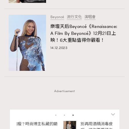
Beyoncé
流行文化
演唱會
樂壇天后Beyoncé《Renaissance:
A Film By Beyoncé》12月21日上
映！6大重點值得你觀看！
14.12.2023
Advertisement
1
2
3
4
5
6
7
私藏的顯
別再用酒精消毒皮革！6個清潔手袋小技