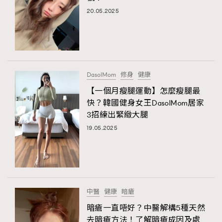
20.05.2025
DasolMom
修身
健康
【一個月瘦腿運動】怎麼瘦腿最
快？韓國健身女王DasolMom居家
3招練出緊緻大腿
19.05.2025
中醫
健康
暗瘡
暗瘡一直唔好？中醫解構5種天然
去暗瘡方法！了解暗瘡成因及處