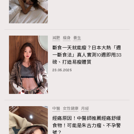
減肥
瘦身
養生
斷食一天就能瘦？日本大熱「週
一斷食法」真人實測10週即甩33
磅、打造易瘦體質
23.05.2025
TRENDING
AFrenchMind
DressLikeAParisienne
EmpowerF
FashionWeek
FigaroAesthetic
中醫
女性健康
月經
經痛原因！中醫師推薦經痛舒緩
食物！可能是朱古力瘤、不孕警
號？