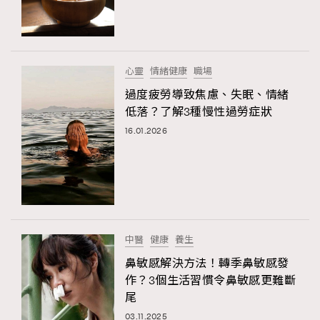
TRENDING
#FigaroExhibition 群星力撐MF X Leung Mo《See
AFrenchMind
3
You In My Dream》展覽
DressLikeAParisienne
1
心靈
情緒健康
職場
EmpowerF
103
過度疲勞導致焦慮、失眠、情緒
低落？了解3種慢性過勞症狀
FashionWeek
191
16.01.2026
FigaroAesthetic
308
FigaroAstrology
416
FigaroBeauty
424
FigaroBeautyRitual
7
FigaroCeleb
547
#FigaroExhibition Wyman 揭曉 Figaro Exhibition
中醫
健康
養生
FigaroCinéma
281
第二站！
鼻敏感解決方法！轉季鼻敏感發
FigaroDigitalCover
17
作？3個生活習慣令鼻敏感更難斷
FigaroExhibition
12
尾
FigaroExpert
1
03.11.2025