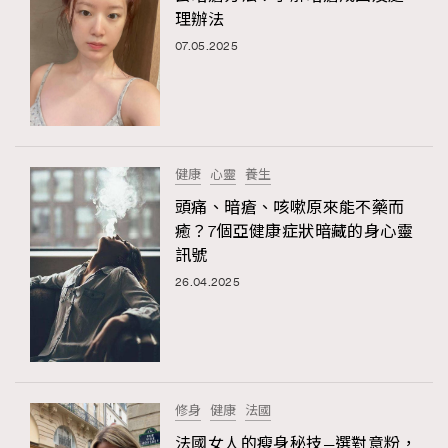
理辦法
07.05.2025
健康
心靈
養生
頭痛、暗瘡、咳嗽原來能不藥而
癒？7個亞健康症狀暗藏的身心靈
訊號
26.04.2025
修身
健康
法國
法國女人的瘦身秘技—選對意粉，