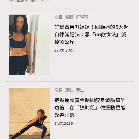
時裝心理學
2
當巨蟹座遇上處女座 Tyson Yoshi x 林家謙
煲劇日常
334
心靈
減肥
許瑋甯
玩物壯志
1
許瑋甯榮升媽媽！回顧她的5大超
自律減肥法：靠「66飲食法」減
掉10公斤
22.08.2025
本人已詳閱並同意遵守本文列明條款及細則。 請瀏覽
修身
運動
養生
(
nmg.com.hk/privacy
) 閱讀本公司的私隱政策聲明。
本人願意接收新傳媒集團的最新消息及其他宣傳資訊，本人同意
把握運動黃金時間瘦身減脂事半
新傳媒集團使用本人的個人資料於任何推廣用途。
功倍！在「這時段」做運動更能
改善睡眠
31.07.2025