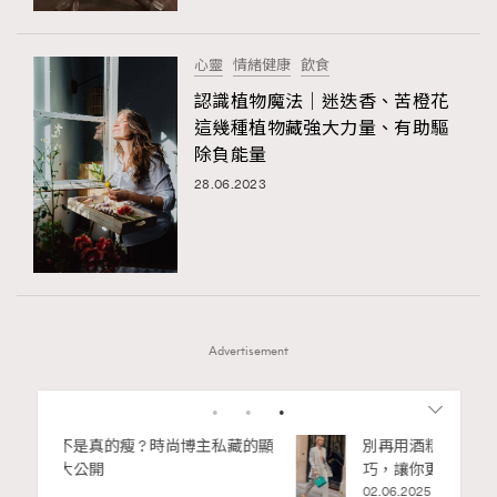
心靈
情緒健康
飲食
認識植物魔法｜迷迭香、苦橙花
這幾種植物藏強大力量、有助驅
除負能量
28.06.2023
Advertisement
1
2
3
私藏的顯
別再用酒精消毒皮革！6個清潔手袋小技
巧，讓你更愛惜你的手袋
02.06.2025