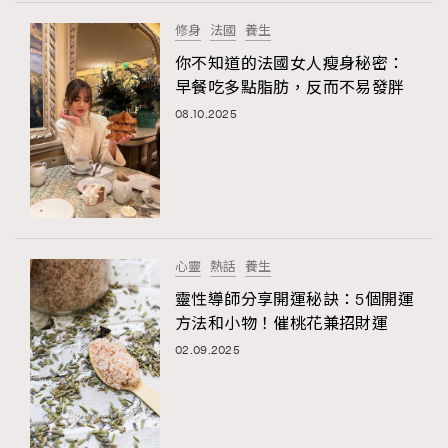
FigaroTalk
48
修身
法國
養生
FigaroWatch
83
你不知道的法國女人瘦身秘密：
Grooming&Fitness
38
早餐吃多點脂肪，反而不易發胖
HommesFashion
2
08.10.2025
HommeStyle
132
NoBagNoLife
349
People
53
#FigaroIssue 專訪陳漢娜Hanna與Takuro｜模特
TheFrenchWay
145
情侶談愛情
VAxChowSangSang
4
心靈
熱話
養生
WatchesWonder&Beyond
21
靈性導師分享開運秘訣：5個開運
WatchesWonder&Beyond
1
方法和小物！催桃花兼招財運
向ChanelN°5致敬
1
02.09.2025
大時代小事情
42
時尚熱話
537
時尚配飾
297