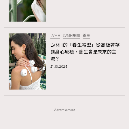
FigaroFrancais
41
FigaroGadget
1
FigaroHealth
647
FigaroHub
128
LVMH
LVMH集團
養生
FigaroIcon
68
LVMH的「養生轉型」從高級奢華
法國五月French May專訪四位香港文藝代表
FigaroInsight
156
到身心療癒，養生會是未來的主
流？
FigaroIssue
271
21.10.2025
FigaroJewellery
87
FigaroLifestyle
230
FigaroLove
89
FigaroMasterclass
20
FigaroMusic
90
Advertisement
FigaroStyle
89
#FigaroIssue 容祖兒封面專訪｜追逐歌手夢
FigaroSubculture
14