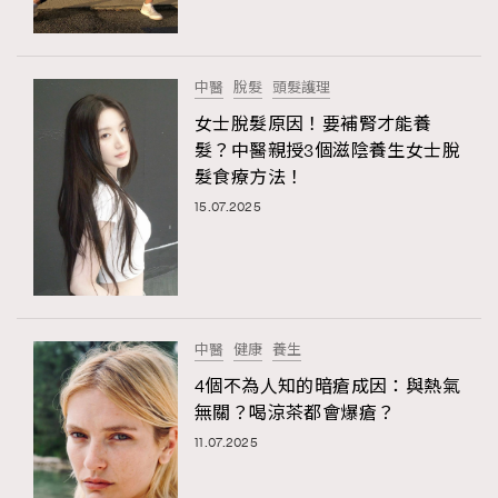
About us
Collaboration Opportunity
Disclaimer
Privacy
New Media Group
|
Madame Figaro editions:
France
|
Greece
中醫
脫髮
頭髮護理
|
Japan
|
Portugal
|
Spain
女士脫髮原因！要補腎才能養
髮？中醫親授3個滋陰養生女士脫
髮食療方法！
15.07.2025
中醫
健康
養生
4個不為人知的暗瘡成因：與熱氣
無關？喝涼茶都會爆瘡？
11.07.2025