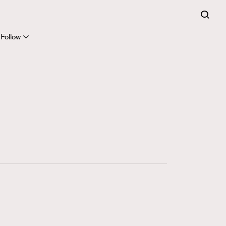
Follow
415
FigaroAstrology
424
FigaroBeauty
7
FigaroBeautyRitual
547
FigaroCeleb
281
FigaroCinéma
17
FigaroDigitalCover