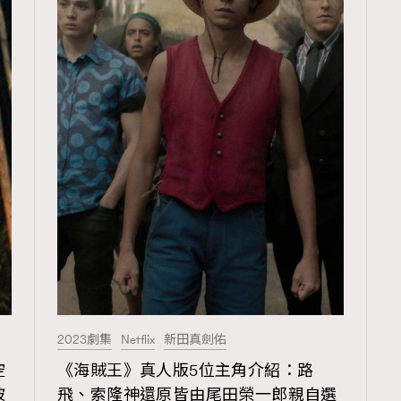
2023劇集
Netflix
新田真劍佑
空
《海賊王》真人版5位主角介紹：路
被
飛、索隆神還原皆由尾田榮一郎親自選