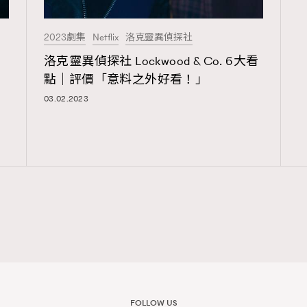
2023劇集
Netflix
洛克靈異偵探社
覽(
nmg.com.hk/privacy
) 閱讀本
洛克靈異偵探社 Lockwood & Co. 6大看
點｜評價「意料之外好看！」
資訊，本人同意新傳媒集團使用
03.02.2023
FOLLOW US