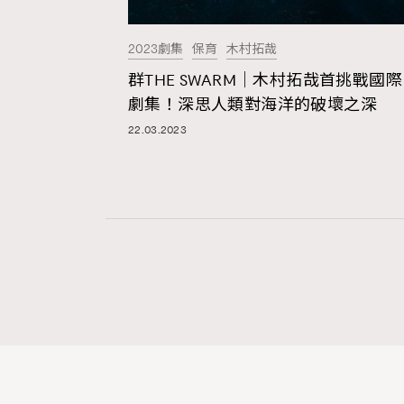
2023劇集
保育
木村拓哉
本人已詳閱並同意遵守本文列明條款及細則。 請瀏
群THE SWARM｜木村拓哉首挑戰國際
公司的私隱政策聲明。
劇集！深思人類對海洋的破壞之深
本人願意接收新傳媒集團的最新消息及其他宣傳
22.03.2023
本人的個人資料於任何推廣用途。