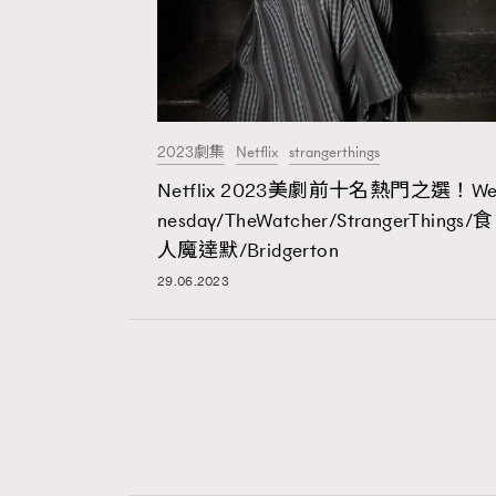
2023劇集
Netflix
strangerthings
Netflix 2023美劇前十名熱門之選！We
nesday/TheWatcher/StrangerThings/食
人魔達默/Bridgerton
29.06.2023
AFrenchMind
D