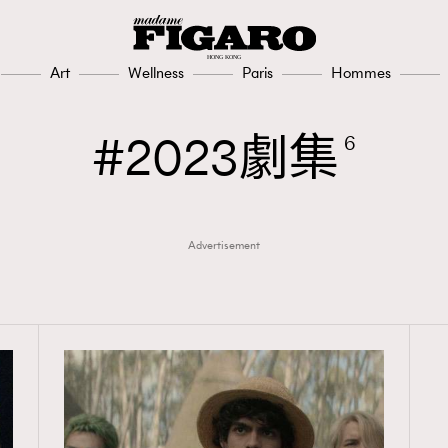
Art
Wellness
Paris
Hommes
TRENDING
2023劇集
6
3
AFrenchMind
1
DressLikeAParisienne
Advertisement
103
EmpowerF
191
FashionWeek
308
FigaroAesthetic