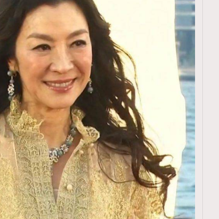
TRENDING
ressLikeAParisienne
Empower
FigaroAesthetic