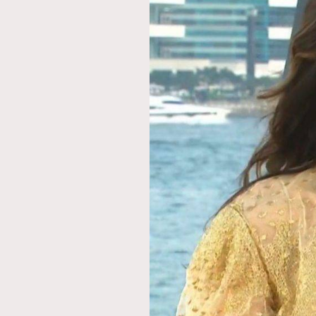
AFrenchMind
D