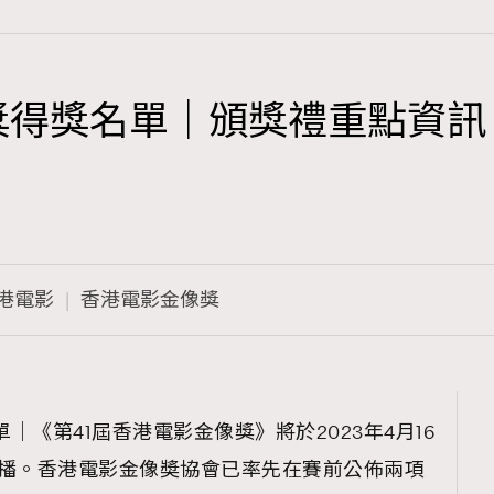
像獎得獎名單｜頒獎禮重點資
TRENDING
3
AFrenchMind
1
DressLikeAParisienne
港電影
香港電影金像獎
103
EmpowerF
191
FashionWeek
308
FigaroAesthetic
單｜《第41屆香港電影金像獎》將於2023年4月16
時直播。香港電影金像奬協會已率先在賽前公佈兩項