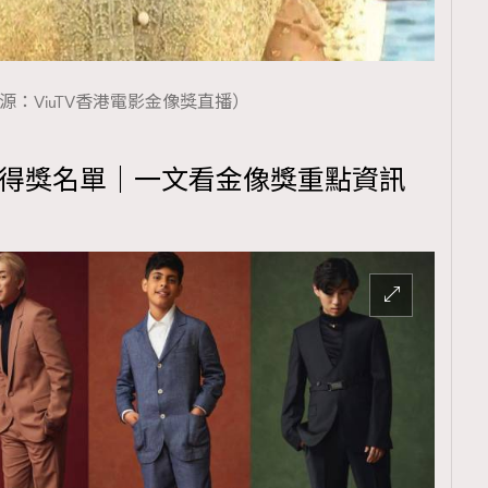
源：ViuTV香港電影金像獎直播）
覽(
nmg.com.hk/privacy
) 閱讀本
獎得獎名單｜一文看金像獎重點資訊
資訊，本人同意新傳媒集團使用