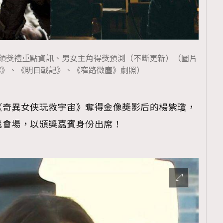
｜頒獎禮重點資訊、男女主角得獎預測（不斷更新）（圖片
廊》、《明日戰記》、《窄路微塵》劇照）
《奇異女俠玩救宇宙》奪得金像奬影后的楊紫瓊，
毯會場，以頒獎嘉賓身份出席！