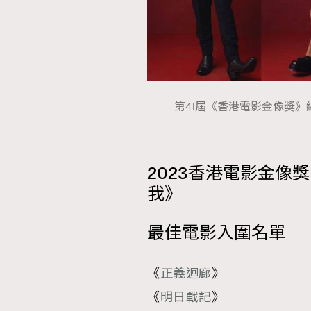
第41屆《香港電影金像奬》
2023香港電影金像
我》
最佳電影入圍名單
《
正義迴廊
》
《
明日戰記
》