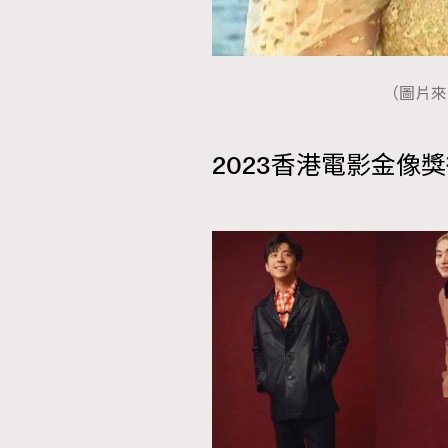
（圖片來
本人已詳閱並同意遵守本文列明條款及細則。 請瀏
公司的私隱政策聲明。
2023香港電影金像
本人願意接收新傳媒集團的最新消息及其他宣傳
本人的個人資料於任何推廣用途。