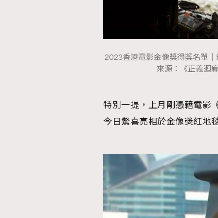
2023香港電影金像獎得獎名單
來源：《正義迴
特別一提，上月剛憑藉電影
今日驚喜亮相於金像獎紅地