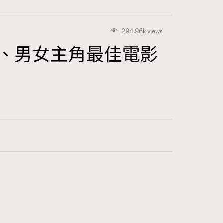
294.96k views
訊、男女主角最佳電影
416
FigaroAstrology
424
FigaroBeauty
7
FigaroBeautyRitual
547
FigaroCeleb
281
FigaroCinéma
17