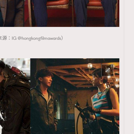
：IG @hongkongfilmawards）