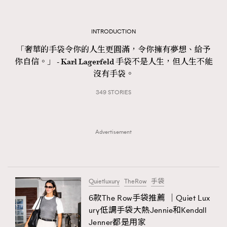
TRENDING
#FigaroExhibition 群星力撐MF X Leung Mo《See
AFrenchMind
INTRODUCTION
3
You In My Dream》展覽
DressLikeAParisienne
1
「奢華的手袋令你的人生更圓滿，令你擁有夢想、給予
你自信。」 - Karl Lagerfeld 手袋不是人生，但人生不能
EmpowerF
103
沒有手袋。
FashionWeek
191
349 STORIES
FigaroAesthetic
308
FigaroAstrology
416
FigaroBeauty
424
Advertisement
FigaroBeautyRitual
7
FigaroCeleb
547
#FigaroExhibition Wyman 揭曉 Figaro Exhibition
FigaroCinéma
281
第二站！
Quietluxury
TheRow
手袋
FigaroDigitalCover
17
6款The Row手袋推薦 ｜Quiet Lux
FigaroExhibition
12
ury低調手袋大熱Jennie和Kendall
FigaroExpert
1
Jenner都是用家