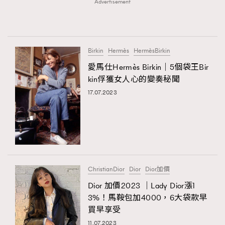
Advertisement
About us
Collaboration Opportunity
Disclaimer
Privacy
New Media Group
|
Madame Figaro editions:
France
|
Greece
|
Japan
|
Portugal
|
Spain
Birkin
Hermès
HermèsBirkin
愛馬仕Hermès Birkin｜5個袋王Bir
kin俘獲女人心的變奏秘聞
17.07.2023
ChristianDior
Dior
Dior加價
Dior 加價2023 ｜Lady Dior漲1
3%！馬鞍包加4000，6大袋款早
買早享受
11.07.2023