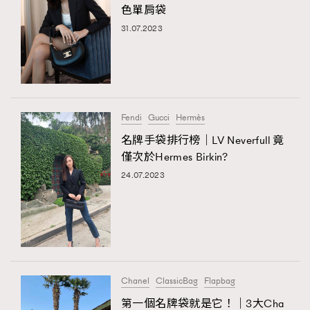
FigaroTalk
48
色單肩袋
FigaroWatch
83
31.07.2023
Grooming&Fitness
38
HommesFashion
2
HommeStyle
132
NoBagNoLife
349
Fendi
Gucci
Hermès
People
53
名牌手袋排行榜｜LV Neverfull 竟
#FigaroIssue 專訪陳漢娜Hanna與Takuro｜模特
TheFrenchWay
145
僅次於Hermes Birkin?
情侶談愛情
VAxChowSangSang
4
24.07.2023
WatchesWonder&Beyond
21
WatchesWonder&Beyond
1
向ChanelN°5致敬
1
大時代小事情
42
Chanel
ClassicBag
Flapbag
時尚熱話
537
第一個名牌袋就是它！｜3大Cha
時尚配飾
297