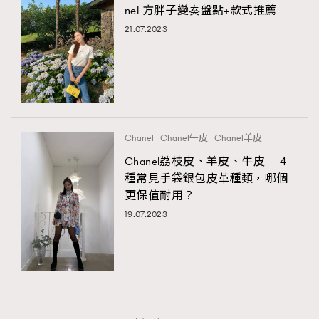
nel 方胖子變奏盤點+款式推薦
時裝心理學
2
當巨蟹座遇上處女座 Tyson Yoshi x 林家謙
21.07.2023
煲劇日常
334
玩物壯志
1
Chanel
Chanel牛皮
Chanel羊皮
Chanel荔枝皮、羊皮、牛皮｜ 4
種常見手袋銀包皮革種類，哪個
更保值耐用？
本人已詳閱並同意遵守本文列明條款及細則。 請瀏覽
(
nmg.com.hk/privacy
) 閱讀本公司的私隱政策聲明。
19.07.2023
本人願意接收新傳媒集團的最新消息及其他宣傳資訊，本人同意
新傳媒集團使用本人的個人資料於任何推廣用途。