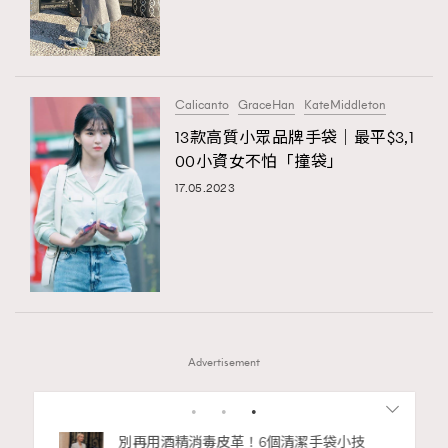
Calicanto
GraceHan
KateMiddleton
13款高質小眾品牌手袋｜最平$3,1
00小資女不怕「撞袋」
17.05.2023
Advertisement
1
2
3
4
5
6
…
14
私藏的顯
別再用酒精消毒皮革！6個清潔手袋小技