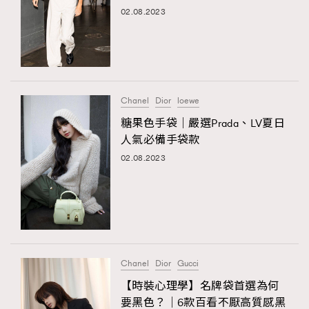
FigaroFrancais
02.08.2023
41
FigaroGadget
1
FigaroHealth
647
FigaroHub
128
FigaroIcon
68
Chanel
Dior
loewe
法國五月French May專訪四位香港文藝代表
FigaroInsight
156
糖果色手袋｜嚴選Prada、LV夏日
人氣必備手袋款
FigaroIssue
271
02.08.2023
FigaroJewellery
87
FigaroLifestyle
230
FigaroLove
89
FigaroMasterclass
20
FigaroMusic
90
Chanel
Dior
Gucci
FigaroStyle
89
#FigaroIssue 容祖兒封面專訪｜追逐歌手夢
【時裝心理學】名牌袋首選為何
FigaroSubculture
14
要黑色？｜6款百看不厭高質感黑