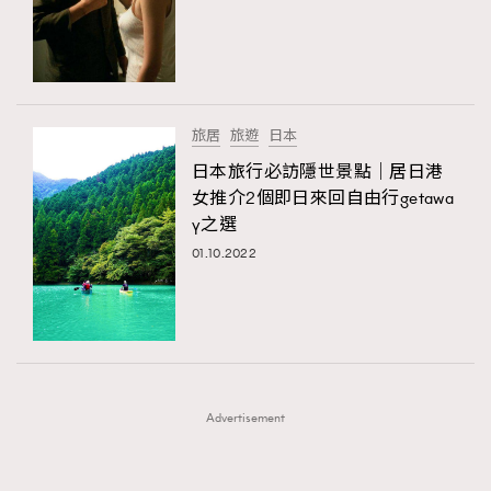
FigaroFrancais
41
FigaroGadget
1
FigaroHealth
647
FigaroHub
128
旅居
旅遊
日本
FigaroIcon
68
日本旅行必訪隱世景點｜居日港
法國五月French May專訪四位香港文藝代表
FigaroInsight
156
女推介2個即日來回自由行getawa
y之選
FigaroIssue
271
01.10.2022
FigaroJewellery
87
FigaroLifestyle
230
FigaroLove
89
FigaroMasterclass
20
FigaroMusic
90
Advertisement
FigaroStyle
89
#FigaroIssue 容祖兒封面專訪｜追逐歌手夢
FigaroSubculture
14