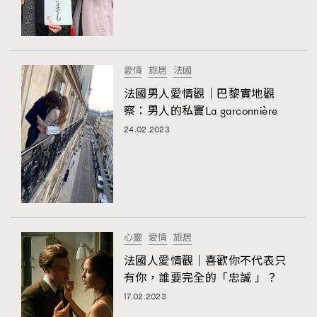
TRENDING
#FigaroExhibition 群星力撐MF X Leung Mo《See
AFrenchMind
3
You In My Dream》展覽
DressLikeAParisienne
1
愛情
旅居
法國
EmpowerF
103
法國男人愛情觀｜巴黎實地觀
察：男人的私竇La garconnière
FashionWeek
191
24.02.2023
FigaroAesthetic
308
FigaroAstrology
416
FigaroBeauty
424
FigaroBeautyRitual
7
FigaroCeleb
547
#FigaroExhibition Wyman 揭曉 Figaro Exhibition
心靈
愛情
旅居
FigaroCinéma
281
第二站！
法國人愛情觀｜喜歡你不代表只
FigaroDigitalCover
17
有你，誰要完全的「忠誠 」？
FigaroExhibition
12
17.02.2023
FigaroExpert
1