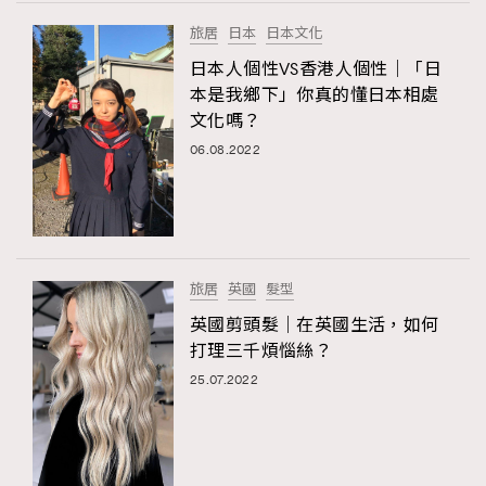
FigaroTalk
48
旅居
日本
日本文化
FigaroWatch
83
日本人個性VS香港人個性｜「日
Grooming&Fitness
38
本是我鄉下」你真的懂日本相處
HommesFashion
2
文化嗎？
HommeStyle
132
06.08.2022
NoBagNoLife
349
People
53
#FigaroIssue 專訪陳漢娜Hanna與Takuro｜模特
TheFrenchWay
145
情侶談愛情
VAxChowSangSang
4
旅居
英國
髮型
WatchesWonder&Beyond
21
英國剪頭髮｜在英國生活，如何
WatchesWonder&Beyond
1
打理三千煩惱絲？
向ChanelN°5致敬
1
25.07.2022
大時代小事情
42
時尚熱話
537
時尚配飾
297