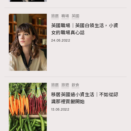
時裝心理學
2
當巨蟹座遇上處女座 Tyson Yoshi x 林家謙
煲劇日常
334
旅居
職場
英國
玩物壯志
1
英國職場｜英國白領生活，小資
女的職場真心話
24.05.2022
本人已詳閱並同意遵守本文列明條款及細則。 請瀏覽
旅居
旅遊
飲食
(
nmg.com.hk/privacy
) 閱讀本公司的私隱政策聲明。
本人願意接收新傳媒集團的最新消息及其他宣傳資訊，本人同意
移居英國過小資生活｜不如從認
新傳媒集團使用本人的個人資料於任何推廣用途。
識那裡買餸開始
13.05.2022