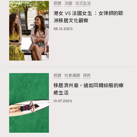
旅居
法國
法式生活
港女 VS 法國女生 ：女律師的歐
洲移居文化觀察
06.10.2020
旅居
社會議題
移民
移居濟州島，過如同韓綜般的療
癒生活
10.07.2020