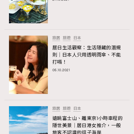
旅居
旅遊
日本
居日生活觀察：生活隱藏的潛規
則｜日本人只用透明雨傘、不能
打嗝！
05.10.2021
TRENDING
AFrenchMind
DressLikeAParisienne
EmpowerF
FashionWeek
FigaroAesthetic
旅居
旅遊
日本
遠眺富士山、離東京1小時車程的
隱世美景｜居日港女推介，一般
旅客不認識的逗子海岸