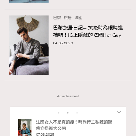
巴黎
旅居
法國
巴黎旅居日記— 抗疫時為眼睛進
補吧！IG上隱藏的法國Hot Guy
04.05.2020
Advertisement
1
2
私藏的顯
別再用酒精消毒皮革！6個清潔手袋小技
巧，讓你更愛惜你的手袋
02.06.2025