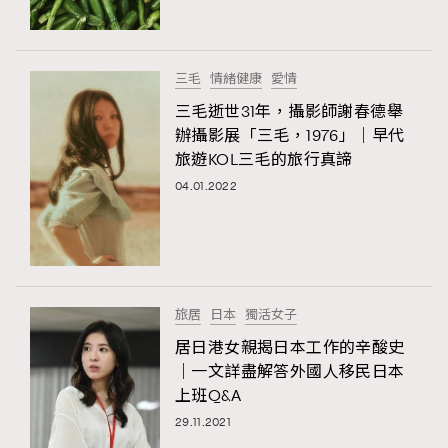
About us
Collaboration Opportunity
Disclaimer
Privacy
New Media Group
|
Madame Figaro editions:
France
|
Greece
三毛
情緒健康
愛情
|
Japan
|
Portugal
|
Spain
三毛逝世31年，攝影師謝春德舉
辦攝影展「三毛，1976」｜早代
旅遊KOL三毛的旅行真諦
04.01.2022
旅居
日本
獨活女子
居日港女親揭日本工作的辛酸史
｜一文詳盡解答外國人移民日本
上班Q&A
29.11.2021