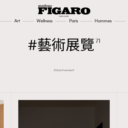
Art
Wellness
Paris
Hommes
藝術展覽
71
Advertisement