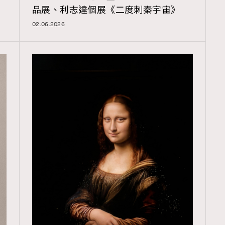
品展、利志達個展《二度刺秦宇宙》
02.06.2026