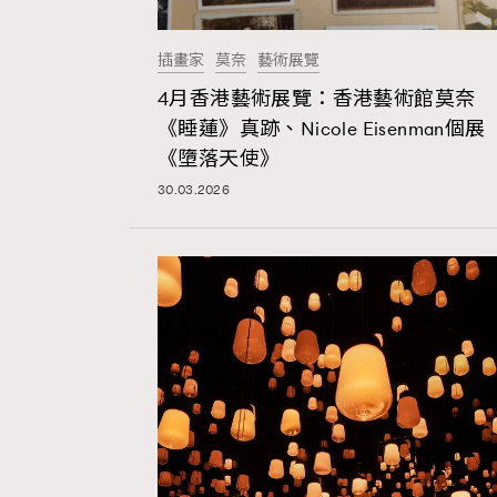
插畫家
莫奈
藝術展覽
AFrenchMind
D
4月香港藝術展覽：香港藝術館莫奈
《睡蓮》真跡、Nicole Eisenman個展
《墮落天使》
30.03.2026