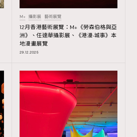
TRENDING
M+
攝影展
藝術展覽
ressLikeAParisienne
Empower
12月香港藝術展覽：M+《勞森伯格與亞
FigaroAesthetic
洲》、任達華攝影展、《港漫·城事》本
地漫畫展覽
29.12.2025