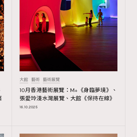
覽(
nmg.com.hk/privacy
) 閱讀本
資訊，本人同意新傳媒集團使用
大館
藝術
藝術展覽
壽
10月香港藝術展覽：M+《身臨夢境》、
靡
張愛玲淺水灣展覽、大館《保持在線》
16.10.2025