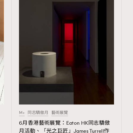
TRENDING
3
AFrenchMind
1
DressLikeAParisienne
103
EmpowerF
191
FashionWeek
M+
同志驕傲月
藝術展覽
308
FigaroAesthetic
6月香港藝術展覽：Eaton HK同志驕傲
事
月活動、「光之巨匠」James Turrell作