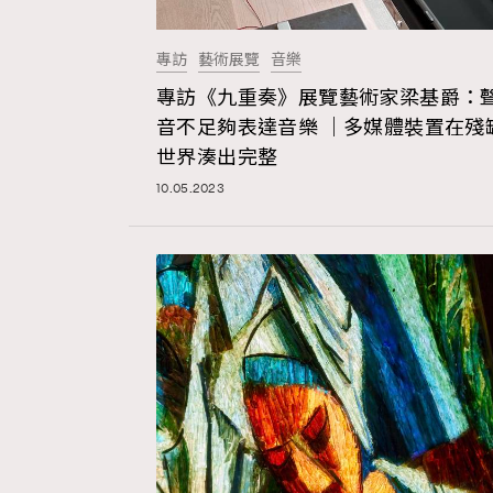
專訪
藝術展覽
音樂
AFrenchMind
D
專訪《九重奏》展覽藝術家梁基爵：
音不足夠表達音樂 ｜多媒體裝置在殘
世界湊出完整
10.05.2023