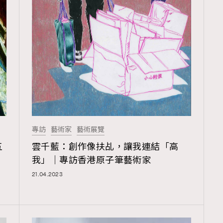
覽(
nmg.com.hk/privacy
) 閱讀本
資訊，本人同意新傳媒集團使用
專訪
藝術家
藝術展覽
五
雲千藍：創作像扶乩，讓我連結「高
我」｜專訪香港原子筆藝術家
21.04.2023