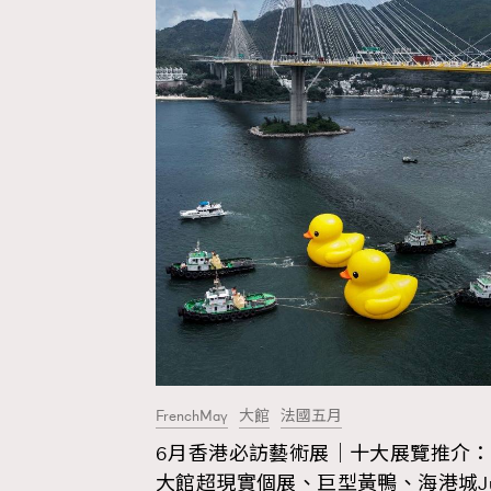
Fashion
Art
Wellness
FrenchMay
大館
法國五月
Paris
6月香港必訪藝術展｜十大展覽推介：
大館超現實個展、巨型黃鴨、海港城J