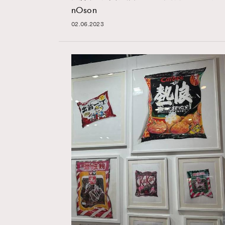
nOson
02.06.2023
Hommes