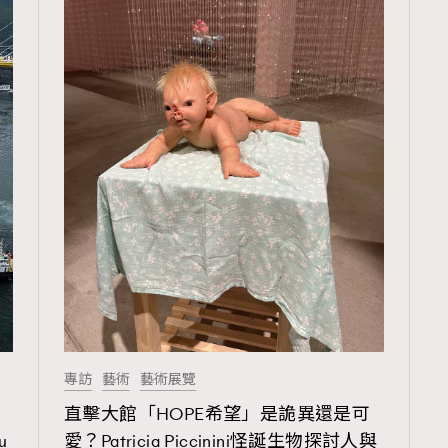
TRENDING
3
AFrenchMind
1
DressLikeAParisienne
103
EmpowerF
191
FashionWeek
專訪
藝術
藝術展覽
308
FigaroAesthetic
直擊大館「HOPE希望」是詭異還是可
u
愛？Patricia Piccinini怪誕生物探討人與