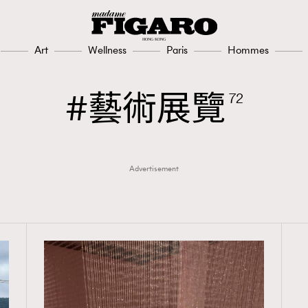
Art
Wellness
Paris
Hommes
藝術展覽
72
Advertisement