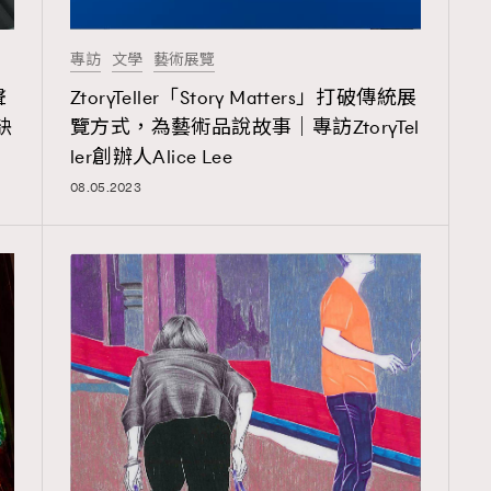
TRENDING
專訪
文學
藝術展覽
ressLikeAParisienne
Empower
聲
ZtoryTeller「Story Matters」打破傳統展
FigaroAesthetic
缺
覽方式，為藝術品說故事｜專訪ZtoryTel
ler創辦人Alice Lee
08.05.2023