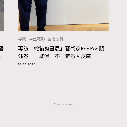
專訪
本土電影
藝術展覽
地藝
專訪「蛇貓狗畫展」藝術家Rex Koo顧
法
沛然｜「咸濕」不一定惹人反感
16.05.2023
Advertisement