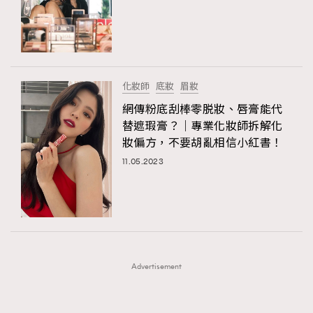
FigaroFrancais
41
FigaroGadget
1
FigaroHealth
647
TRENDING
FigaroHub
128
化妝師
底妝
眉妝
AFrenchMind
FigaroIcon
DressLikeAParisienne
68
網傳粉底刮棒零脱妝、唇膏能代
法國五月French May專訪四位香港文藝代表
EmpowerF
FashionWeek
FigaroAesthetic
FigaroInsight
156
替遮瑕膏？｜專業化妝師拆解化
妝偏方，不要胡亂相信小紅書！
FigaroIssue
271
11.05.2023
FigaroJewellery
87
FigaroLifestyle
230
FigaroLove
89
FigaroMasterclass
20
FigaroMusic
90
Advertisement
FigaroStyle
89
#FigaroIssue 容祖兒封面專訪｜追逐歌手夢
FigaroSubculture
14