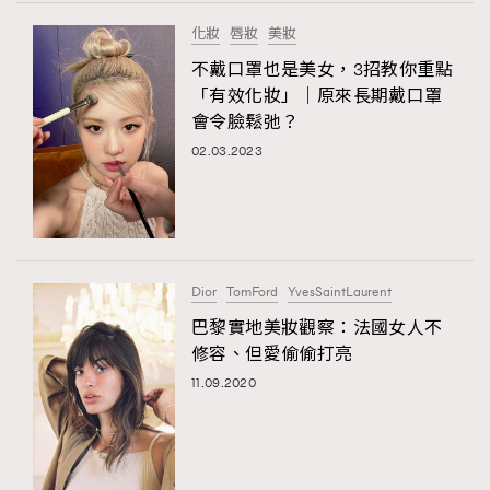
FigaroTalk
48
化妝
唇妝
美妝
FigaroWatch
83
不戴口罩也是美女，3招教你重點
Grooming&Fitness
38
「有效化妝」｜原來長期戴口罩
HommesFashion
2
會令臉鬆弛？
HommeStyle
132
02.03.2023
NoBagNoLife
349
People
53
#FigaroIssue 專訪陳漢娜Hanna與Takuro｜模特
TheFrenchWay
145
情侶談愛情
VAxChowSangSang
4
Dior
TomFord
YvesSaintLaurent
WatchesWonder&Beyond
21
巴黎實地美妝觀察：法國女人不
WatchesWonder&Beyond
1
修容、但愛偷偷打亮
向ChanelN°5致敬
1
11.09.2020
大時代小事情
42
時尚熱話
537
時尚配飾
297