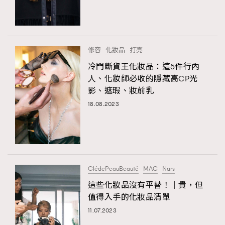
TRENDING
#FigaroExhibition 群星力撐MF X Leung Mo《See
AFrenchMind
3
You In My Dream》展覽
DressLikeAParisienne
1
修容
化妝品
打亮
EmpowerF
103
冷門斷貨王化妝品：這5件行內
人、化妝師必收的隱藏高CP光
FashionWeek
191
影、遮瑕、妝前乳
FigaroAesthetic
308
18.08.2023
FigaroAstrology
415
FigaroBeauty
424
FigaroBeautyRitual
7
FigaroCeleb
547
#FigaroExhibition Wyman 揭曉 Figaro Exhibition
ClédePeauBeauté
MAC
Nars
FigaroCinéma
281
第二站！
這些化妝品沒有平替！｜貴，但
FigaroDigitalCover
17
值得入手的化妝品清單
FigaroExhibition
12
11.07.2023
FigaroExpert
1