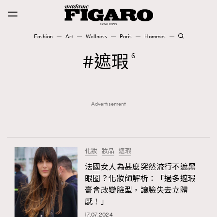
Fashion
Art
Wellness
Paris
Hommes
Fashion
遮瑕
6
Art
Advertisement
Wellness
Karena Lam is On Our Cover
Paris
化妝
妝品
遮瑕
法國女人為甚麼突然流行不遮黑
眼圈？化妝師解析：「過多遮瑕
Hommes
膏會改變臉型，讓臉失去立體
感！」
17.07.2024