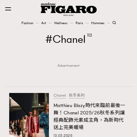
Fashion
Art
Wellness
Paris
Hommes
Fashion
Chanel
113
Art
Advertisement
Wellness
Karena Lam is On Our Cover
Paris
Chanel
秋冬系列
Matthieu Blazy時代來臨前最後一
舞！Chanel 2025/26秋冬系列讓
Hommes
經典配飾元素成主角，為新時代
送上完美暖場
13.03.2025