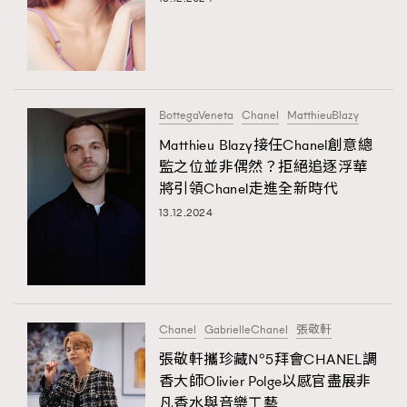
BottegaVeneta
Chanel
MatthieuBlazy
Matthieu Blazy接任Chanel創意總
監之位並非偶然？拒絕追逐浮華
將引領Chanel走進全新時代
13.12.2024
TRENDING
AFrenchMind
DressLikeAParisienne
EmpowerF
FashionWeek
FigaroAesthetic
Chanel
GabrielleChanel
張敬軒
張敬軒攜珍藏N°5拜會CHANEL調
香大師Olivier Polge以感官盡展非
凡香水與音樂工藝