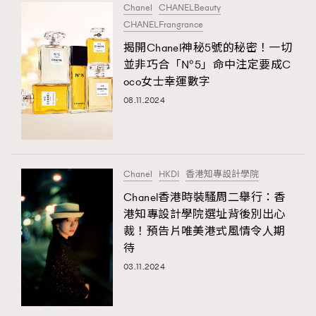
Chanel
CHANELBeauty
CHANELFrangrance
揭開Chanel神秘5號的秘密！一切
並非巧合「N°5」命中注定要成C
oco女士幸運數字
08.11.2024
Chanel
HKDI
香港知專設計學院
Chanel香港時裝騷周二舉行：香
港知專設計學院選址背後別出心
裁！預告片唯美港式風情令人期
待
03.11.2024