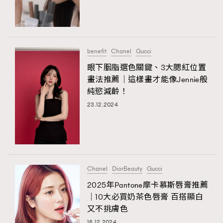
benefit
Chanel
Gucci
眼下胭脂選色關鍵、3大腮紅位置
畫法推薦｜這樣畫才能像Jennie般
純慾減齡！
23.12.2024
Chanel
DiorBeauty
Gucci
2025年Pantone摩卡慕斯唇膏推薦
｜10大必買奶茶色唇膏 百搭顯白
又不挑膚色
18.12.2024