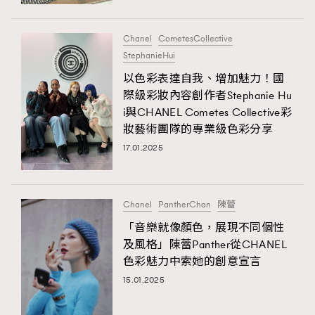
時裝心理學
2
當巨蟹座遇上處女座 Tyson Yoshi x 林家謙
煲劇日常
334
Chanel
CometesCollective
StephanieHui
玩物壯志
1
以色彩表達自我、增加魅力！國
際級彩妝內容創作者Stephanie Hu
i與CHANEL Cometes Collective彩
妝藝術團隊的專業級色彩分享
17.01.2025
本人已詳閱並同意遵守本文列明條款及細則。 請瀏覽
Chanel
PantherChan
陳蕾
(
nmg.com.hk/privacy
) 閱讀本公司的私隱政策聲明。
本人願意接收新傳媒集團的最新消息及其他宣傳資訊，本人同意
「音樂就像顏色，​​展現不同個性
新傳媒集團使用本人的個人資料於任何推廣用途。
及風格」陳蕾​​Panther從CHANEL​
色彩魅力中索她的​​創意宣言
15.01.2025