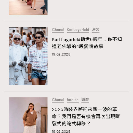
TRENDING
#FigaroExhibition 群星力撐MF X Leung Mo《See
AFrenchMind
3
You In My Dream》展覽
DressLikeAParisienne
1
Chanel
KarlLagerfeld
時裝
EmpowerF
103
Karl Lagerfeld逝世6週年：你不知
道老佛爺的4段愛情故事
FashionWeek
191
19.02.2025
FigaroAesthetic
308
FigaroAstrology
415
FigaroBeauty
424
FigaroBeautyRitual
7
FigaroCeleb
547
#FigaroExhibition Wyman 揭曉 Figaro Exhibition
Chanel
fashion
時裝
FigaroCinéma
281
第二站！
2025時裝界將迎來新一波的革
FigaroDigitalCover
17
命？我們是否有機會再次出現斷
FigaroExhibition
12
裂式的範式轉移？
FigaroExpert
1
19.02.2025