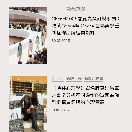
FigaroTalk
48
Chanel
高級訂製服
FigaroWatch
83
Chanel2025春夏高級訂製系列：
Grooming&Fitness
38
致敬Gabrielle Chanel色彩美學重
HommesFashion
2
新詮釋品牌經典設計
HommeStyle
132
30.01.2025
NoBagNoLife
349
People
53
#FigaroIssue 專訪陳漢娜Hanna與Takuro｜模特
TheFrenchWay
145
情侶談愛情
VAxChowSangSang
4
Chanel
名牌手袋
時裝心理學
WatchesWonder&Beyond
21
【時裝心理學】買名牌真是愚笨
WatchesWonder&Beyond
1
之舉？分析不同類型的買家為你
向ChanelN°5致敬
剖析購買名牌的心理意義
1
18.01.2025
大時代小事情
42
時尚熱話
537
時尚配飾
297