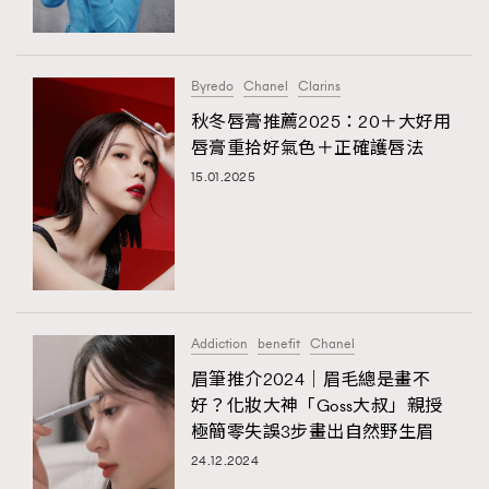
About us
Collaboration Opportunity
Disclaimer
Privacy
New Media Group
|
Madame Figaro editions:
France
|
Greece
Byredo
Chanel
Clarins
|
Japan
|
Portugal
|
Spain
秋冬唇膏推薦2025：20＋大好用
唇膏重拾好氣色＋正確護唇法
15.01.2025
Addiction
benefit
Chanel
眉筆推介2024｜眉毛總是畫不
好？化妝大神「Goss大叔」親授
極簡零失誤3步畫出自然野生眉
24.12.2024