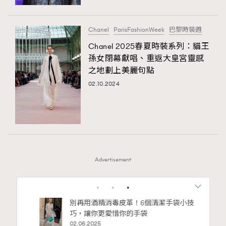
Chanel
ParisFashionWeek
巴黎時裝週
Chanel 2025春夏時裝系列：貓王
孫女閉幕獻唱、重返大皇宮靈感
之地劃上美麗句點
02.10.2024
Advertisement
1
2
3
4
5
私藏的顯
別再用酒精消毒皮革！6個清潔手袋小技
巧，讓你更愛惜你的手袋
02.06.2025