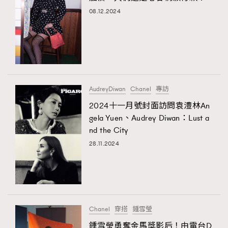
08.12.2024
AudreyDiwan
Chanel
專訪
2024十一月號封面訪問袁澧林An
gela Yuen、Audrey Diwan：Lust a
nd the City
28.11.2024
Chanel
穿搭
鍾雪瑩
鍾雪瑩勇奪金馬獎影后！由電台D