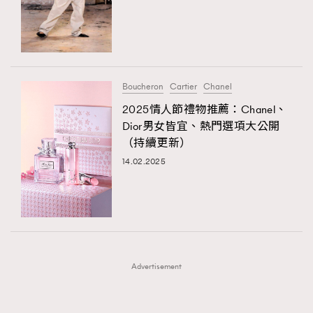
FigaroFrancais
41
FigaroGadget
1
FigaroHealth
647
FigaroHub
128
Boucheron
Cartier
Chanel
FigaroIcon
68
2025情人節禮物推薦：Chanel、
法國五月French May專訪四位香港文藝代表
FigaroInsight
156
Dior男女皆宜、熱門選項大公開
（持續更新）
FigaroIssue
270
14.02.2025
FigaroJewellery
86
FigaroLifestyle
230
FigaroLove
89
FigaroMasterclass
20
FigaroMusic
90
Advertisement
FigaroStyle
89
#FigaroIssue 容祖兒封面專訪｜追逐歌手夢
FigaroSubculture
14