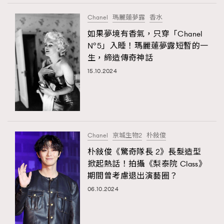
Chanel
瑪麗蓮夢露
香水
如果夢境有香氣，只穿「Chanel
N°5」入睡！瑪麗蓮夢露短暫的一
生，締造傳奇神話
15.10.2024
Chanel
京城生物2
朴敍俊
朴敍俊《驚奇隊長 2》長髮造型
掀起熱話！拍攝《梨泰院 Class》
期間曾考慮退出演藝圈？
06.10.2024