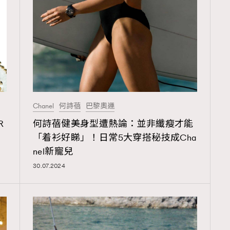
覽(
nmg.com.hk/privacy
) 閱讀本
資訊，本人同意新傳媒集團使用
Chanel
何詩蓓
巴黎奧運
R
何詩蓓健美身型遭熱論：並非纖瘦才能
「着衫好睇」！日常5大穿搭秘技成Cha
nel新寵兒
30.07.2024