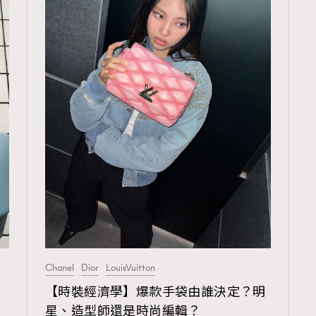
TRENDING
3
AFrenchMind
1
DressLikeAParisienne
103
EmpowerF
191
FashionWeek
Chanel
Dior
LouisVuitton
308
FigaroAesthetic
【時裝經濟學】爆款手袋由誰決定？明
星、造型師還是時尚編輯？