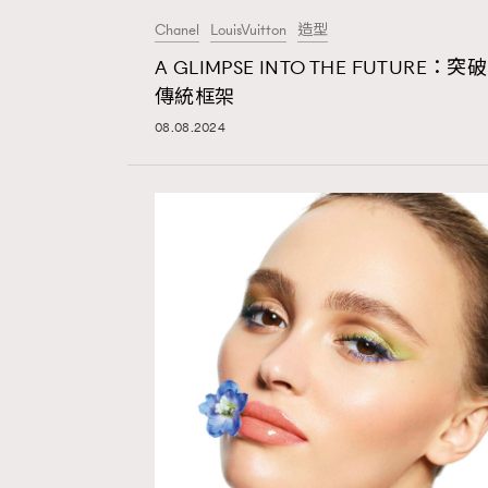
Chanel
LouisVuitton
造型
AFrenchMind
D
A GLIMPSE INTO THE FUTURE：突破
傳統框架
08.08.2024