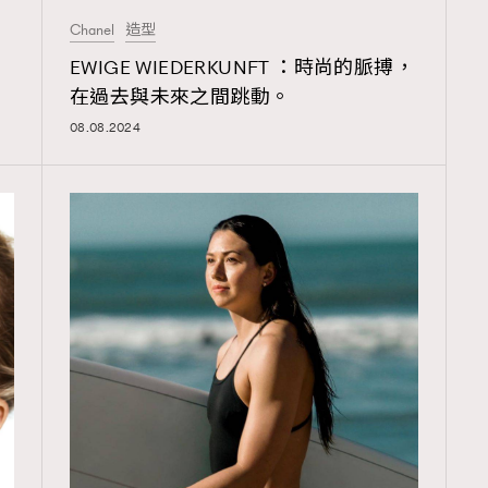
TRENDING
Chanel
造型
ressLikeAParisienne
Empower
EWIGE WIEDERKUNFT ：時尚的脈搏，
在過去與未來之間跳動。
FigaroAesthetic
08.08.2024