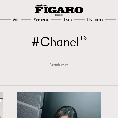
Art
Wellness
Paris
Hommes
Chanel
113
Advertisement