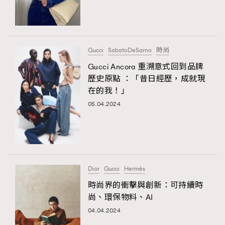
TRENDING
#FigaroExhibition 群星力撐MF X Leung Mo《See
AFrenchMind
3
You In My Dream》展覽
DressLikeAParisienne
1
Gucci
SabatoDeSarno
時尚
EmpowerF
103
Gucci Ancora 重溯意式回到品牌
歷史原點 ：「昔日經歷，成就現
FashionWeek
191
在的我！」
FigaroAesthetic
308
05.04.2024
FigaroAstrology
416
FigaroBeauty
424
FigaroBeautyRitual
7
FigaroCeleb
547
#FigaroExhibition Wyman 揭曉 Figaro Exhibition
Dior
Gucci
Hermès
FigaroCinéma
281
第二站！
時尚界的衝擊與創新：可持續時
FigaroDigitalCover
17
尚、環保物料、AI
FigaroExhibition
12
04.04.2024
FigaroExpert
1