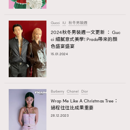
About us
Collaboration Opportunity
Disclaimer
Privacy
New Media Group
|
Madame Figaro editions:
France
|
Greece
Gucci
IU
秋冬男裝週
|
Japan
|
Portugal
|
Spain
2024秋冬男裝週一文更新 ： Guc
ci 細膩意式美學! Prada帶來的顏
色盛宴盛宴
15.01.2024
Burberry
Chanel
Dior
Wrap Me Like A Christmas Tree：
過程往往比成果重要
28.12.2023