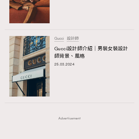
FigaroFrancais
41
FigaroGadget
1
FigaroHealth
647
FigaroHub
128
Gucci
設計師
FigaroIcon
68
Gucci設計師介紹｜男裝女裝設計
法國五月French May專訪四位香港文藝代表
FigaroInsight
156
師背景、風格
FigaroIssue
271
25.03.2024
FigaroJewellery
87
FigaroLifestyle
230
FigaroLove
89
FigaroMasterclass
20
FigaroMusic
90
Advertisement
FigaroStyle
89
#FigaroIssue 容祖兒封面專訪｜追逐歌手夢
FigaroSubculture
14