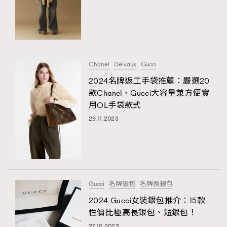
Chanel
Delvaux
Gucci
2024名牌返工手袋推薦：嚴選20
款Chanel、Gucci大容量兼方便實
用OL手袋款式
29.11.2023
TRENDING
AFrenchMind
DressLikeAParisienne
EmpowerF
FashionWeek
FigaroAesthetic
Gucci
名牌銀包
名牌長銀包
2024 Gucci女裝銀包推介：15款
性價比極高長銀包、短銀包！
27.10.2023