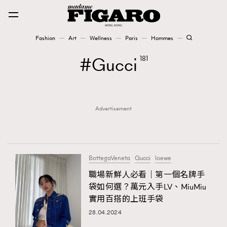
Fashion
Art
Wellness
Paris
Hommes
Fashion
Gucci
181
Art
Advertisement
Wellness
Karena Lam is On Our Cover
Paris
BottegaVeneta
Gucci
loewe
職場新鮮人必看｜第一個名牌手
袋如何選？萬元入手LV、MiuMiu
Hommes
實用百搭的上班手袋
28.04.2024