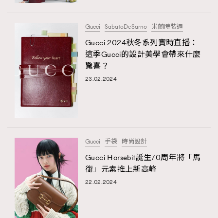
時裝心理學
2
當巨蟹座遇上處女座 Tyson Yoshi x 林家謙
煲劇日常
334
Gucci
SabatoDeSarno
米蘭時裝週
玩物壯志
1
Gucci 2024秋冬系列實時直播：
這季Gucci的設計美學會帶來什麼
驚喜？
23.02.2024
本人已詳閱並同意遵守本文列明條款及細則。 請瀏覽
Gucci
手袋
時尚設計
(
nmg.com.hk/privacy
) 閱讀本公司的私隱政策聲明。
本人願意接收新傳媒集團的最新消息及其他宣傳資訊，本人同意
Gucci Horsebit誕生70周年將「馬
新傳媒集團使用本人的個人資料於任何推廣用途。
銜」元素推上新高峰
22.02.2024