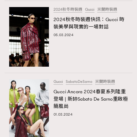
FigaroTalk
48
2024秋冬時裝週
Gucci
米蘭時裝週
FigaroWatch
83
2024秋冬時裝週快訊：Gucci 時
Grooming&Fitness
38
裝美學與現實的一場對話
HommesFashion
2
05.03.2024
HommeStyle
132
NoBagNoLife
349
People
53
#FigaroIssue 專訪陳漢娜Hanna與Takuro｜模特
TheFrenchWay
145
情侶談愛情
VAxChowSangSang
4
Gucci
SabatoDeSarno
米蘭時裝週
WatchesWonder&Beyond
21
Gucci Ancora 2024春夏系列隆重
WatchesWonder&Beyond
1
登場 | 新帥Sabato De Sarno重啟極
向ChanelN°5致敬
簡風尚
1
01.03.2024
大時代小事情
42
時尚熱話
537
時尚配飾
297