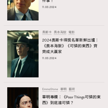
件事！
11.03.2024
奧斯卡
奧本海默
電影
2024奧斯卡得獎名單新鮮出爐：
《奧本海默》《可憐的東西》齊
齊成大贏家
11.03.2024
EmmaStone
畢明
藝術
畢明專欄：《Poor Things可憐的東
西》到底誰可憐？