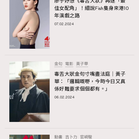
廖子妤憑《毒舌大狀》再遂「最
佳女配角」！細說Fish隻身來港10
年演戲之路
07.02.2024
金句
電影
黃子華
毒舌大狀金句寸嘴盡法庭｜黃子
華：「邏輯嘅嘢，今時今日又真
係好難要求個個都有。」
06.02.2024
動畫
吉卜力
官崎駿