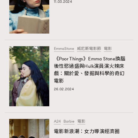
11.03.2024
EmmaStone
威尼斯電影節
電影
《Poor Things》Emma Stone換腦
後性慾過盛與Hulk演員演火辣床
戲：關於愛、發掘與科學的奇幻
電影
26.02.2024
A24
Barbie
電影
電影新浪潮：女力導演經濟圈