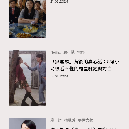
21.02.2024
Netflix
周星馳
電影
「無厘頭」背後的真心話：8句小
時候看不懂的周星馳經典對白
15.02.2024
廖子妤
梅艷芳
毒舌大狀