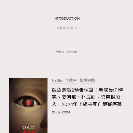
TRENDING
#FigaroExhibition 群星力撐MF X Leung Mo《See
AFrenchMind
INTRODUCTION
3
You In My Dream》展覽
DressLikeAParisienne
1
281 STORIES
EmpowerF
103
FashionWeek
191
Advertisement
FigaroAesthetic
308
FigaroAstrology
416
FigaroBeauty
424
Netflix
李政宰
魷魚遊戲
FigaroBeautyRitual
7
魷魚遊戲2預告伏筆：新成員仼時
FigaroCeleb
547
完、姜河那、朴成勳、梁東根加
#FigaroExhibition Wyman 揭曉 Figaro Exhibition
FigaroCinéma
281
入，2024年上線揭死亡競賽序幕
第二站！
FigaroDigitalCover
17
21.09.2024
FigaroExhibition
12
FigaroExpert
1