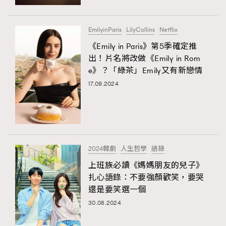
FigaroFrancais
41
FigaroGadget
1
EmilyinParis
LilyCollins
Netflix
FigaroHealth
647
《Emily in Paris》第5季確定推
FigaroHub
128
出！片名將改做《Emily in Rom
e》？「綠茶」Emily又有新戀情
FigaroIcon
68
法國五月French May專訪四位香港文藝代表
17.09.2024
FigaroInsight
156
FigaroIssue
271
FigaroJewellery
87
FigaroLifestyle
230
2024韓劇
人生哲學
語錄
FigaroLove
89
上班族必讀《媽媽朋友的兒子》
FigaroMasterclass
20
扎心語錄：不要強顏歡笑，要哭
FigaroMusic
90
還是要笑選一個
FigaroStyle
89
30.08.2024
#FigaroIssue 容祖兒封面專訪｜追逐歌手夢
FigaroSubculture
14