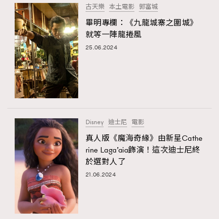
古天樂
本土電影
郭富城
About us
Collaboration Opportunity
Disclaimer
Privacy
畢明專欄：《九龍城寨之圍城》
New Media Group
|
Madame Figaro editions:
France
|
Greece
就等一陣龍捲風
|
Japan
|
Portugal
|
Spain
25.06.2024
Disney
迪士尼
電影
真人版《魔海奇緣》由新星Cathe
rine Laga’aia飾演！這次迪士尼終
於選對人了
21.06.2024