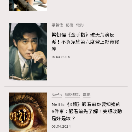
AFrenchMind
DressLikeAParisienne
EmpowerF
FashionWeek
FigaroAesthetic
梁朝偉
藝術
電影
梁朝偉《金手指》破天荒演反
派！不負眾望第六度登上影帝寶
座
14.04.2024
Netflix
網絡熱話
電影
Netflix《3體》觀看前你要知道的
6件事：觀看前先了解！美版改動
是好是壞？
08.04.2024