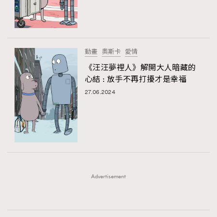
時裝心理學
2
當巨蟹座遇上處女座 Tyson Yoshi x 林家謙
煲劇日常
334
玩物壯志
1
動畫
奧斯卡
愛情
《汪汪夢裡人》解開大人暗藏的
心結 : 放手不再打擾才是幸福
27.06.2024
本人已詳閱並同意遵守本文列明條款及細則。 請瀏覽
(
nmg.com.hk/privacy
) 閱讀本公司的私隱政策聲明。
本人願意接收新傳媒集團的最新消息及其他宣傳資訊，本人同意
新傳媒集團使用本人的個人資料於任何推廣用途。
Advertisement