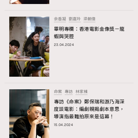
余香凝
劉嘉玲
梁朝偉
畢明專欄：香港電影金像獎－龍
蝦與哭腔
23.04.2024
命案
專訪
林家棟
專訪《命案》鄭保瑞和游乃海深
度談電影：編劇親揭劇本意思，
導演指最難拍原來是這幕！
15.04.2024
TRENDING