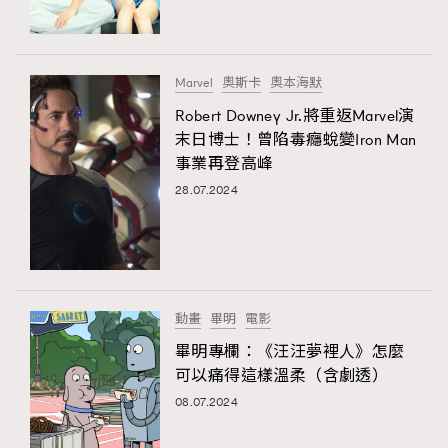
FigaroTalk
48
FigaroWatch
83
Grooming&Fitness
38
Marvel
奧斯卡
奧本海默
HommesFashion
2
Robert Downey Jr.將重返Marvel演
HommeStyle
132
末日博士！曾陷毒癮蛻變Iron Man
NoBagNoLife
349
事業再登高峰
People
28.07.2024
53
#FigaroIssue 專訪陳漢娜Hanna與Takuro｜模特
TheFrenchWay
145
情侶談愛情
VAxChowSangSang
4
WatchesWonder&Beyond
21
WatchesWonder&Beyond
1
動畫
畢明
電影
向ChanelN°5致敬
1
畢明專欄：《汪汪夢裡人》怎麼
可以痛得這樣溫柔（含劇透）
大時代小事情
42
08.07.2024
時尚熱話
537
時尚配飾
297