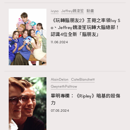
ivyso
Jeffrey魏浚笙
動畫
《玩轉腦朋友2》王菀之率領Ivy S
o、Jeffrey魏浚笙玩轉大腦總部！
認識4位全新「腦朋友」
11.06.2024
AlainDelon
CateBlanchett
GwynethPaltrow
畢明專欄：《Ripley》暗基的殺傷
力
07.05.2024