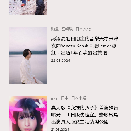
TRENDING
#FigaroExhibition 群星力撐MF X Leung Mo《See
AFrenchMind
3
You In My Dream》展覽
DressLikeAParisienne
1
動畫
宮崎駿
日本文化
EmpowerF
103
認識高能自閉症的音樂天才米津
玄師Yonezu Kensh：憑Lemon爆
FashionWeek
191
紅、出道11年首次露出雙眼
FigaroAesthetic
308
22.08.2024
FigaroAstrology
416
FigaroBeauty
424
FigaroBeautyRitual
7
FigaroCeleb
547
#FigaroExhibition Wyman 揭曉 Figaro Exhibition
jpop
日本
日本卡通
FigaroCinéma
281
第二站！
真人版《我推的孩子》首波預告
FigaroDigitalCover
17
曝光！「日版沈佳宜」齋藤飛鳥
FigaroExhibition
12
出演真人版女主定裝照公開
FigaroExpert
1
21.06.2024