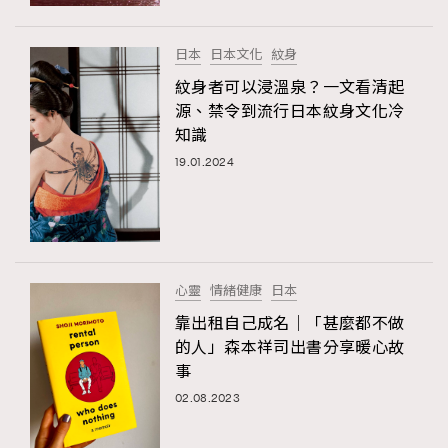
時裝心理學
2
當巨蟹座遇上處女座 Tyson Yoshi x 林家謙
煲劇日常
334
日本
日本文化
紋身
玩物壯志
1
紋身者可以浸溫泉？一文看清起
源、禁令到流行日本紋身文化冷
知識
19.01.2024
本人已詳閱並同意遵守本文列明條款及細則。 請瀏覽
心靈
情緒健康
日本
(
nmg.com.hk/privacy
) 閱讀本公司的私隱政策聲明。
本人願意接收新傳媒集團的最新消息及其他宣傳資訊，本人同意
靠出租自己成名｜「甚麼都不做
新傳媒集團使用本人的個人資料於任何推廣用途。
的人」森本祥司出書分享暖心故
事
02.08.2023