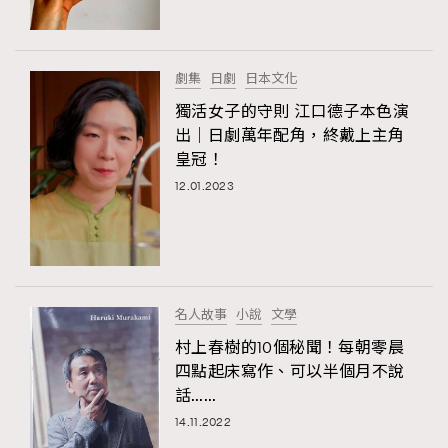
About us
Collaboration Opportunity
Disclaimer
Privacy
New Media Group
|
Madame Figaro editions:
France
|
Greece
劇集
日劇
日本文化
|
Japan
|
Portugal
|
Spain
獨活女子的守則 江口德子本色演
出｜日劇萬年配角，終戴上主角
皇冠！
12.01.2023
名人故事
小說
文學
村上春樹的10個秘聞！每朝零晨
四點起床寫作、可以半個月不說
話……
14.11.2022