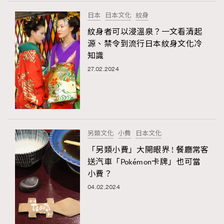
FigaroTalk
48
日本
日本文化
紋身
FigaroWatch
83
紋身者可以浸溫泉？一文看清起
Grooming&Fitness
38
源、禁令到流行日本紋身文化冷
HommesFashion
2
知識
HommeStyle
132
27.02.2024
NoBagNoLife
349
People
53
#FigaroIssue 專訪陳漢娜Hanna與Takuro｜模特
TheFrenchWay
145
情侶談愛情
VAxChowSangSang
4
另類文化
小費
日本文化
WatchesWonder&Beyond
21
「另類小費」大開眼界 ! 餐廳常客
WatchesWonder&Beyond
1
送汽車「Pokémon卡牌」也可當
向ChanelN°5致敬
小費？
1
TRENDING
04.02.2024
大時代小事情
42
AFrenchMind
DressLikeAParisienne
時尚熱話
537
EmpowerF
FashionWeek
FigaroAesthetic
時尚配飾
297