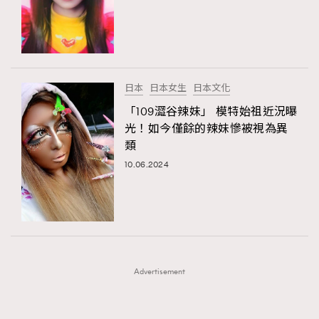
FigaroFrancais
41
FigaroGadget
1
FigaroHealth
647
FigaroHub
128
日本
日本女生
日本文化
FigaroIcon
68
「109澀谷辣妹」 模特始祖近況曝
法國五月French May專訪四位香港文藝代表
FigaroInsight
156
光！如今僅餘的辣妹慘被視為異
類
FigaroIssue
271
10.06.2024
FigaroJewellery
87
FigaroLifestyle
230
FigaroLove
89
FigaroMasterclass
20
FigaroMusic
90
Advertisement
FigaroStyle
89
#FigaroIssue 容祖兒封面專訪｜追逐歌手夢
FigaroSubculture
14