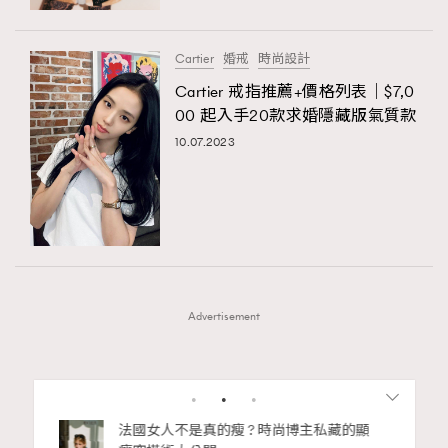
Cartier
婚戒
時尚設計
Cartier 戒指推薦+價格列表｜$7,0
00 起入手20款求婚隱藏版氣質款
10.07.2023
Advertisement
1
2
3
4
5
6
7
私藏的顯
別再用酒精消毒皮革！6個清潔手袋小技