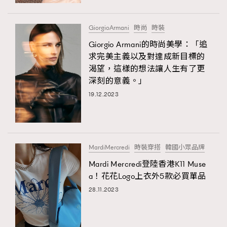
時裝心理學
2
當巨蟹座遇上處女座 Tyson Yoshi x 林家謙
煲劇日常
334
GiorgioArmani
時尚
時裝
玩物壯志
1
Giorgio Armani的時尚美學：「追
求完美主義以及對達成新目標的
渴望，這樣的想法讓人生有了更
深刻的意義。」
19.12.2023
本人已詳閱並同意遵守本文列明條款及細則。 請瀏覽
MardiMercredi
時裝穿搭
韓國小眾品牌
(
nmg.com.hk/privacy
) 閱讀本公司的私隱政策聲明。
本人願意接收新傳媒集團的最新消息及其他宣傳資訊，本人同意
Mardi Mercredi登陸香港K11 Muse
新傳媒集團使用本人的個人資料於任何推廣用途。
a！花花Logo上衣外5款必買單品
28.11.2023