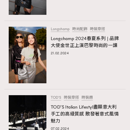
TRENDING
#FigaroExhibition 群星力撐MF X Leung Mo《See
AFrenchMind
3
You In My Dream》展覽
DressLikeAParisienne
1
Longchamp
時尚配飾
時裝穿搭
EmpowerF
103
Longchamp 2024春夏系列 | 品牌
大使金世正上演巴黎時尚的一課
FashionWeek
191
21.02.2024
FigaroAesthetic
308
FigaroAstrology
416
FigaroBeauty
424
FigaroBeautyRitual
7
FigaroCeleb
547
#FigaroExhibition Wyman 揭曉 Figaro Exhibition
TOD'S
時裝穿搭
時裝週
FigaroCinéma
281
第二站！
TOD’S Italian Lifestyl盡顯意大利
FigaroDigitalCover
17
手工的高級質感 散發著意式風情
FigaroExhibition
12
魅力
FigaroExpert
1
07.02.2024