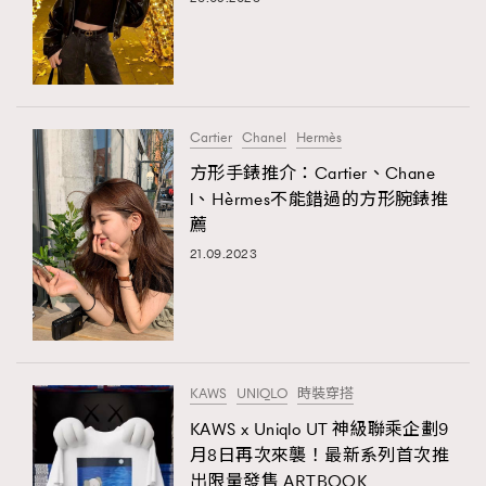
Cartier
Chanel
Hermès
方形手錶推介：Cartier、Chane
l、Hèrmes不能錯過的方形腕錶推
薦
21.09.2023
TRENDING
AFrenchMind
DressLikeAParisienne
EmpowerF
FashionWeek
FigaroAesthetic
KAWS
UNIQLO
時裝穿搭
KAWS x Uniqlo UT 神級聯乘企劃9
月8日再次來襲！最新系列首次推
出限量發售 ARTBOOK