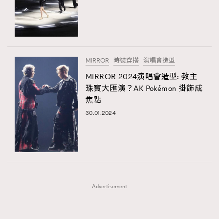
FigaroFrancais
41
FigaroGadget
1
FigaroHealth
647
FigaroHub
128
MIRROR
時裝穿搭
演唱會造型
FigaroIcon
68
MIRROR 2024演唱會造型: 教主
法國五月French May專訪四位香港文藝代表
FigaroInsight
156
珠寶大匯演？AK Pokémon 掛飾成
焦點
FigaroIssue
271
30.01.2024
FigaroJewellery
87
FigaroLifestyle
230
FigaroLove
89
FigaroMasterclass
20
FigaroMusic
90
Advertisement
FigaroStyle
89
#FigaroIssue 容祖兒封面專訪｜追逐歌手夢
FigaroSubculture
14