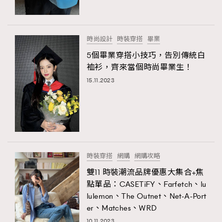
About us
Collaboration Opportunity
Disclaimer
Privacy
New Media Group
|
Madame Figaro editions:
France
|
Greece
時尚設計
時裝穿搭
畢業
|
Japan
|
Portugal
|
Spain
5個畢業穿搭小技巧，告別傳統白
裇衫，齊來當個時尚畢業生！
15.11.2023
時裝穿搭
網購
網購攻略
雙11 時裝潮流品牌優惠大集合+焦
點單品：CASETiFY、Farfetch、lu
lulemon、The Outnet、Net-A-Port
er、Matches、WRD
10.11.2023