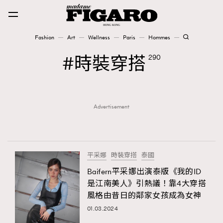
Fashion
Art
Wellness
Paris
Hommes
Fashion
時裝穿搭
290
Art
Advertisement
Wellness
Karena Lam is On Our Cover
Paris
平采娜
時裝穿搭
泰國
Baifern平采娜出演泰版《我的ID
是江南美人》引熱議！靠4大穿搭
Hommes
風格由昔日的鄰家女孩成為女神
01.03.2024