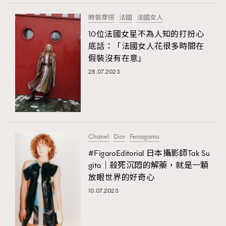
時裝穿搭
法國
法國女人
10位法國女星不為人知的打扮心
底話：「法國女人花很多時間在
假裝沒有在意」
28.07.2023
Chanel
Dior
Ferragamo
#FigaroEditorial 日本攝影師Tak Su
gita｜殺死沉悶的解藥，就是一顆
放眼世界的好奇心
10.07.2023