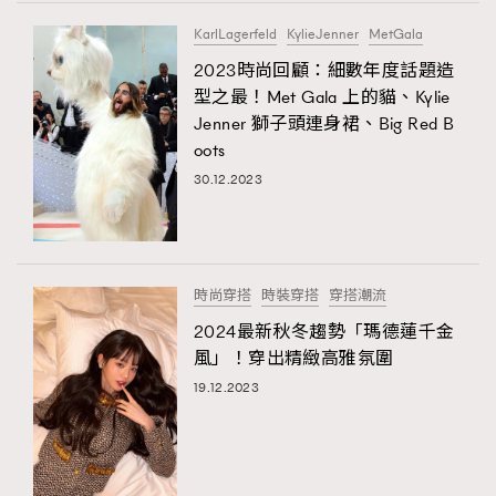
FigaroTalk
48
KarlLagerfeld
KylieJenner
MetGala
FigaroWatch
83
2023時尚回顧：細數年度話題造
Grooming&Fitness
38
型之最！Met Gala 上的貓、Kylie
HommesFashion
2
Jenner 獅子頭連身裙、Big Red B
HommeStyle
132
oots
NoBagNoLife
349
30.12.2023
People
53
#FigaroIssue 專訪陳漢娜Hanna與Takuro｜模特
TheFrenchWay
145
情侶談愛情
VAxChowSangSang
4
時尚穿搭
時裝穿搭
穿搭潮流
WatchesWonder&Beyond
21
2024最新秋冬趨勢「瑪德蓮千金
WatchesWonder&Beyond
1
風」！穿出精緻高雅氛圍
向ChanelN°5致敬
1
19.12.2023
大時代小事情
42
時尚熱話
537
時尚配飾
297