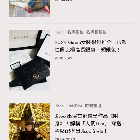
Gucci
名牌銀包
名牌長銀包
2024 Gucci女裝銀包推介：15款
性價比極高長銀包、短銀包！
27.10.2023
Jisoo
LadyDior
時裝穿搭
Jisoo 出演首部靈異作品《附
身》！解構「人間Dior」 穿搭，
輕鬆配搭出Jisoo Style！
26.09.2023