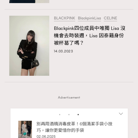
BLACKPINK
BlackpinkLisa
CELINE
Blackpink四位成員中唯獨 Lisa 沒
機會去時裝週，Lisa 因泰籍身份
被杯葛了嗎？
14.03.2023
Advertisement
1
2
3
4
5
私藏的顯
別再用酒精消毒皮革！6個清潔手袋小技
巧，讓你更愛惜你的手袋
02.06.2025