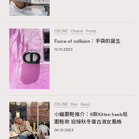
TRENDING
#FigaroExhibition 群星力撐MF X Leung Mo《See
AFrenchMind
3
You In My Dream》展覽
DressLikeAParisienne
1
CELINE
Chanel
Prada
EmpowerF
103
Force of collision：手袋的誕生
FashionWeek
191
10.10.2023
FigaroAesthetic
308
FigaroAstrology
416
FigaroBeauty
424
FigaroBeautyRitual
7
FigaroCeleb
547
#FigaroExhibition Wyman 揭曉 Figaro Exhibition
CELINE
Dior
Gucci
FigaroCinéma
281
第二站！
小貓跟鞋推介：8款Kitten heels低
FigaroDigitalCover
17
跟鞋款 迎接秋冬復古淑女風格
FigaroExhibition
12
04.10.2023
FigaroExpert
1