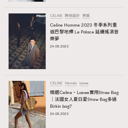
時裝心理學
2
當巨蟹座遇上處女座 Tyson Yoshi x 林家謙
煲劇日常
334
CELINE
時尚設計
男裝
玩物壯志
1
Celine Homme 2023 冬季系列重
返巴黎地標 Le Palace 延續搖滾音
樂夢
24.08.2023
本人已詳閱並同意遵守本文列明條款及細則。 請瀏覽
CELINE
Hermès
loewe
(
nmg.com.hk/privacy
) 閱讀本公司的私隱政策聲明。
本人願意接收新傳媒集團的最新消息及其他宣傳資訊，本人同意
精選Celine、Loewe實用Straw Bag
新傳媒集團使用本人的個人資料於任何推廣用途。
｜法國女人夏日愛Straw Bag多過
Birkin bag?
24.08.2023