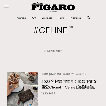
Fashion
Art
Wellness
Paris
Hommes
Fashion
CELINE
128
Art
Advertisement
Wellness
Karena Lam is On Our Cover
Paris
BottegaVeneta
Burberry
CELINE
2023名牌銀包推介：10款小資女
最愛Chanel、Celine 的經典銀包
Hommes
12.10.2023