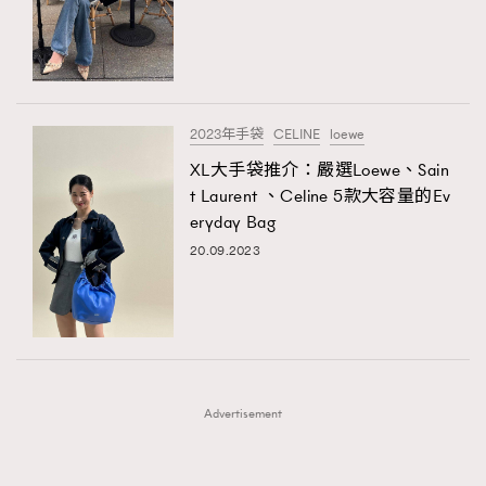
FigaroFrancais
41
FigaroGadget
1
FigaroHealth
647
FigaroHub
128
2023年手袋
CELINE
loewe
FigaroIcon
68
XL大手袋推介：嚴選Loewe、Sain
法國五月French May專訪四位香港文藝代表
FigaroInsight
156
t Laurent 、Celine 5款大容量的Ev
eryday Bag
FigaroIssue
271
20.09.2023
FigaroJewellery
87
FigaroLifestyle
230
FigaroLove
89
FigaroMasterclass
20
FigaroMusic
90
Advertisement
FigaroStyle
89
#FigaroIssue 容祖兒封面專訪｜追逐歌手夢
FigaroSubculture
14