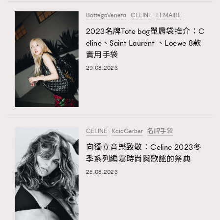
FigaroTalk
48
BottegaVeneta
CELINE
LEMAIRE
FigaroWatch
83
2023名牌Tote bag單肩袋推介：C
Grooming&Fitness
38
eline、Saint Laurent 、Loewe 8款
HommesFashion
2
實用手袋
HommeStyle
132
29.08.2023
NoBagNoLife
349
People
53
#FigaroIssue 專訪陳漢娜Hanna與Takuro｜模特
TheFrenchWay
145
情侶談愛情
VAxChowSangSang
4
CELINE
KaiaGerber
名牌手袋
WatchesWonder&Beyond
21
向獨立音樂致敬：Celine 2023冬
WatchesWonder&Beyond
1
季系列編寫時尚與歌謠的祭典
向ChanelN°5致敬
1
25.08.2023
大時代小事情
42
時尚熱話
537
時尚配飾
297