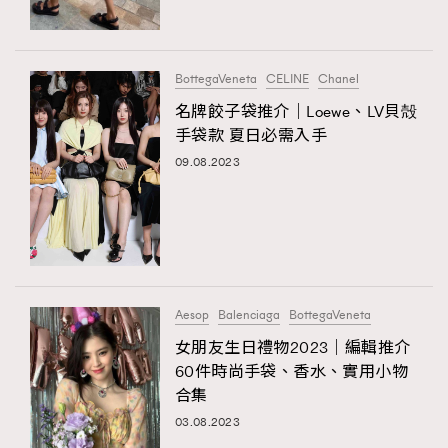
About us
Collaboration Opportunity
Disclaimer
Privacy
New Media Group
|
Madame Figaro editions:
France
|
Greece
BottegaVeneta
CELINE
Chanel
|
Japan
|
Portugal
|
Spain
名牌餃子袋推介｜Loewe、LV貝殻
手袋款 夏日必需入手
09.08.2023
Aesop
Balenciaga
BottegaVeneta
女朋友生日禮物2023｜編輯推介
60件時尚手袋、香水、實用小物
合集
03.08.2023