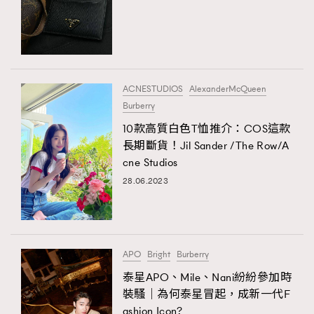
ACNESTUDIOS
AlexanderMcQueen
Burberry
10款高質白色T恤推介：COS這款
長期斷貨！Jil Sander /The Row/A
cne Studios
TRENDING
28.06.2023
AFrenchMind
DressLikeAParisienne
EmpowerF
FashionWeek
FigaroAesthetic
APO
Bright
Burberry
泰星APO、Mile、Nani紛紛參加時
裝騷｜為何泰星冒起，成新一代F
ashion Icon?