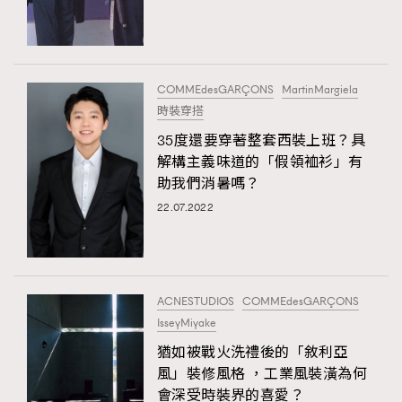
TRENDING
#FigaroExhibition 群星力撐MF X Leung Mo《See
AFrenchMind
3
You In My Dream》展覽
DressLikeAParisienne
1
COMMEdesGARÇONS
MartinMargiela
時裝穿搭
EmpowerF
103
35度還要穿著整套西裝上班？具
FashionWeek
191
解構主義味道的「假領裇衫」有
FigaroAesthetic
308
助我們消暑嗎？
FigaroAstrology
416
22.07.2022
FigaroBeauty
424
FigaroBeautyRitual
7
FigaroCeleb
547
#FigaroExhibition Wyman 揭曉 Figaro Exhibition
ACNESTUDIOS
COMMEdesGARÇONS
FigaroCinéma
281
第二站！
IsseyMiyake
FigaroDigitalCover
17
猶如被戰火洗禮後的「敘利亞
FigaroExhibition
12
風」裝修風格 ，工業風裝潢為何
FigaroExpert
1
會深受時裝界的喜愛？