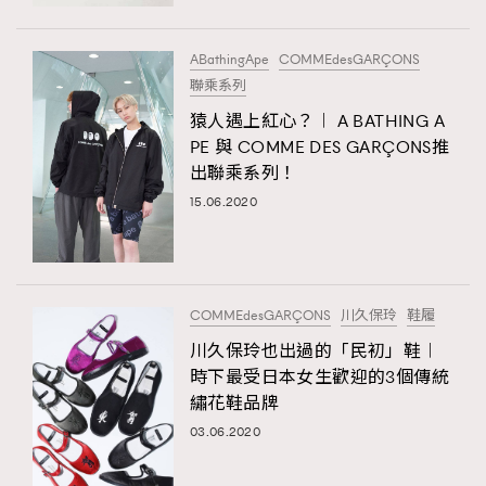
時裝心理學
2
當巨蟹座遇上處女座 Tyson Yoshi x 林家謙
煲劇日常
334
ABathingApe
COMMEdesGARÇONS
聯乘系列
玩物壯志
1
猿人遇上紅心？︱ A BATHING A
PE 與 COMME DES GARÇONS推
出聯乘系列！
15.06.2020
本人已詳閱並同意遵守本文列明條款及細則。 請瀏覽
COMMEdesGARÇONS
川久保玲
鞋履
(
nmg.com.hk/privacy
) 閱讀本公司的私隱政策聲明。
本人願意接收新傳媒集團的最新消息及其他宣傳資訊，本人同意
川久保玲也出過的「民初」鞋︱
新傳媒集團使用本人的個人資料於任何推廣用途。
時下最受日本女生歡迎的3個傳統
繡花鞋品牌
03.06.2020