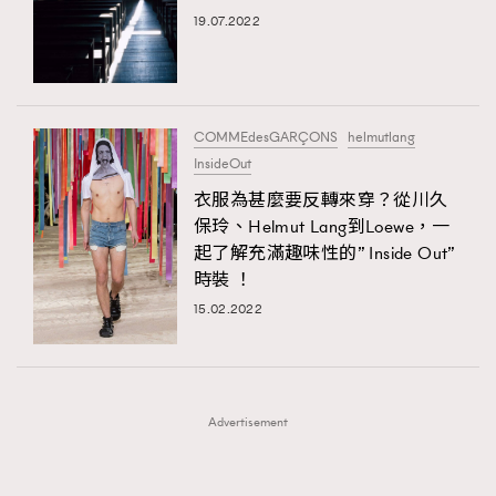
FigaroFrancais
41
19.07.2022
FigaroGadget
1
FigaroHealth
647
FigaroHub
128
COMMEdesGARÇONS
helmutlang
FigaroIcon
68
InsideOut
法國五月French May專訪四位香港文藝代表
FigaroInsight
156
衣服為甚麼要反轉來穿？從川久
保玲、Helmut Lang到Loewe，一
FigaroIssue
271
起了解充滿趣味性的” Inside Out”
FigaroJewellery
87
時裝 ！
FigaroLifestyle
230
15.02.2022
FigaroLove
89
FigaroMasterclass
20
FigaroMusic
90
Advertisement
FigaroStyle
89
#FigaroIssue 容祖兒封面專訪｜追逐歌手夢
FigaroSubculture
14