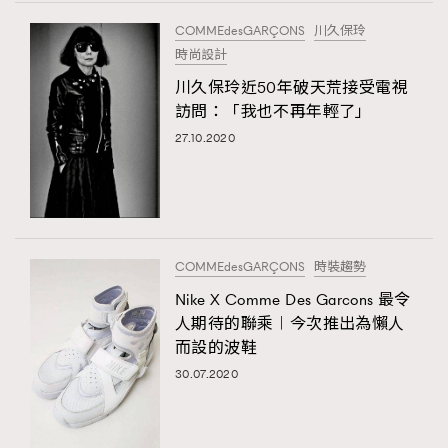
FigaroTalk
48
COMMEdesGARÇONS
川久保玲
FigaroWatch
83
時尚設計
Grooming&Fitness
38
川久保玲近50年破天荒接受電視
HommesFashion
2
訪問：「我也不再年輕了」
HommeStyle
TRENDING
132
27.10.2020
NoBagNoLife
349
AFrenchMind
DressLikeAParisienne
People
53
EmpowerF
FashionWeek
FigaroAesthetic
#FigaroIssue 專訪陳漢娜Hanna與Takuro｜模特
TheFrenchWay
145
情侶談愛情
VAxChowSangSang
4
COMMEdesGARÇONS
時裝趨勢
WatchesWonder&Beyond
21
Nike X Comme Des Garcons 最令
WatchesWonder&Beyond
1
人期待的聯乘︱今次推出為懶人
向ChanelN°5致敬
而設的波鞋
1
30.07.2020
大時代小事情
42
時尚熱話
537
時尚配飾
297