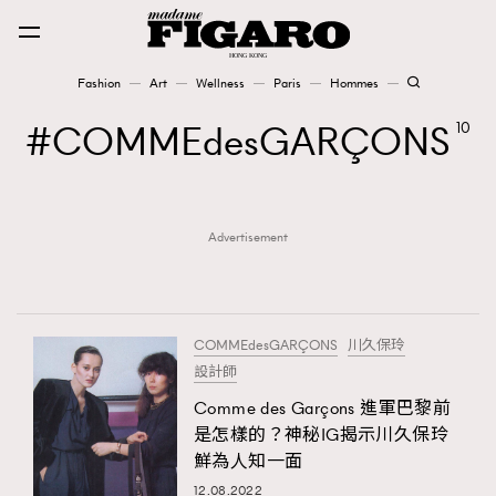
Fashion
Art
Wellness
Paris
Hommes
Fashion
COMMEdesGARÇONS
10
Art
Advertisement
Wellness
Karena Lam is On Our Cover
Paris
COMMEdesGARÇONS
川久保玲
設計師
Comme des Garçons 進軍巴黎前
Hommes
是怎樣的？神秘IG揭示川久保玲
鮮為人知一面
12.08.2022