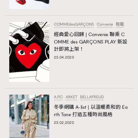
About us
Collaboration Opportunity
Disclaimer
Privacy
New Media Group
|
Madame Figaro editions:
France
|
Greece
COMMEdesGARÇONS
Converse
鞋履
|
Japan
|
Portugal
|
Spain
經典愛心回歸 | Converse 聯乘 C
OMME des GARÇONS PLAY 新設
計即將上架！
23.04.2020
A.P.C
ARKET
BELLAFREUD
冬季網購 A-list | 以溫暖柔和的 Ea
rth Tone 打造五種時尚風格
23.02.2020