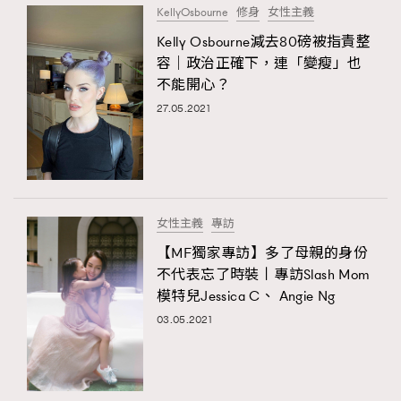
KellyOsbourne
修身
女性主義
About us
Collaboration Opportunity
Disclaimer
Privacy
Kelly Osbourne減去80磅被指責整
New Media Group
|
Madame Figaro editions:
France
|
Greece
容｜政治正確下，連「變瘦」也
|
Japan
|
Portugal
|
Spain
不能開心？
27.05.2021
女性主義
專訪
【MF獨家專訪】多了母親的身份
不代表忘了時裝丨專訪Slash Mom
模特兒Jessica C、 Angie Ng
03.05.2021