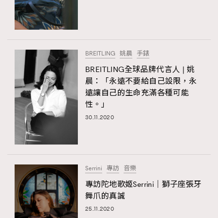
BREITLING
姚晨
手錶
BREITLING全球品牌代言人 | 姚
晨：「永遠不要給自己設限，永
遠讓自己的生命充滿各種可能
性。」
30.11.2020
Serrini
專訪
音樂
專訪陀地歌姬Serrini｜獅子座張牙
舞爪的真誠
25.11.2020