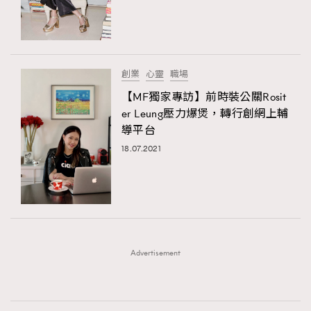
時裝心理學
2
當巨蟹座遇上處女座 Tyson Yoshi x 林家謙
煲劇日常
334
玩物壯志
1
創業
心靈
職場
【MF獨家專訪】前時裝公關Rosit
er Leung壓力爆煲，轉行創網上輔
導平台
18.07.2021
本人已詳閱並同意遵守本文列明條款及細則。 請瀏覽
(
nmg.com.hk/privacy
) 閱讀本公司的私隱政策聲明。
本人願意接收新傳媒集團的最新消息及其他宣傳資訊，本人同意
新傳媒集團使用本人的個人資料於任何推廣用途。
Advertisement