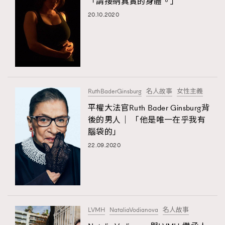
「請接納真實的身體。」
20.10.2020
RuthBaderGinsburg
名人故事
女性主義
平權大法官Ruth Bader Ginsburg背
後的男人｜ 「他是唯一在乎我有
腦袋的」
22.09.2020
LVMH
NataliaVodianova
名人故事