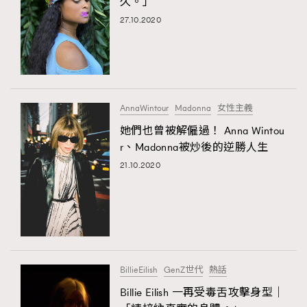
久。」
27.10.2020
AnnaWintour
Madonna
女性主義
她們也曾被解僱過！ Anna Wintou
r、Madonna被炒後的逆勝人生
21.10.2020
BillieEilish
GenZ世代
熱話
Billie Eilish 一再受毒舌攻擊身型｜