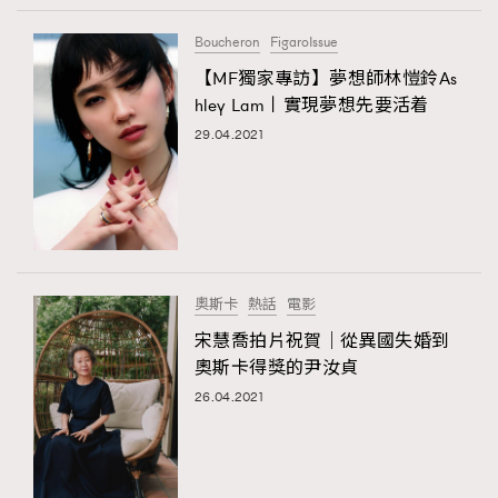
Boucheron
FigaroIssue
【MF獨家專訪】夢想師林愷鈴As
hley Lam丨實現夢想先要活着
29.04.2021
奧斯卡
熱話
電影
宋慧喬拍片祝賀｜從異國失婚到
奧斯卡得獎的尹汝貞
26.04.2021