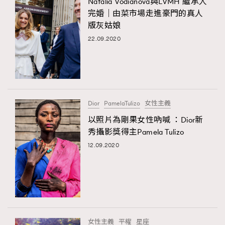
Natalia Vodianova與LVMH 繼承人
完婚｜由菜市場走進豪門的真人
版灰姑娘
22.09.2020
Dior
PamelaTulizo
女性主義
以照片為剛果女性吶喊 ：Dior新
秀攝影獎得主Pamela Tulizo
12.09.2020
女性主義
平權
星座