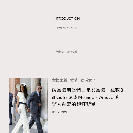
TRENDING
#FigaroExhibition 群星力撐MF X Leung Mo《See
AFrenchMind
INTRODUCTION
3
You In My Dream》展覽
DressLikeAParisienne
1
103 STORIES
EmpowerF
103
FashionWeek
191
Advertisement
FigaroAesthetic
308
FigaroAstrology
416
FigaroBeauty
424
女性主義
愛情
獨活女子
FigaroBeautyRitual
7
嫁富豪前她們已是女富豪｜細數B
FigaroCeleb
547
ill Gates太太Melinda、Amazon創
#FigaroExhibition Wyman 揭曉 Figaro Exhibition
FigaroCinéma
281
辦人前妻的超狂背景
第二站！
FigaroDigitalCover
17
10.12.2021
FigaroExhibition
12
FigaroExpert
1