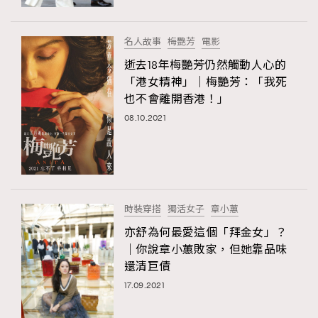
FigaroFrancais
41
FigaroGadget
1
名人故事
梅艷芳
電影
FigaroHealth
647
逝去18年梅艷芳仍然觸動人心的
FigaroHub
128
「港女精神」｜梅艷芳：「我死
也不會離開香港！」
FigaroIcon
68
法國五月French May專訪四位香港文藝代表
08.10.2021
FigaroInsight
156
FigaroIssue
271
FigaroJewellery
87
FigaroLifestyle
230
時裝穿搭
獨活女子
章小蕙
FigaroLove
89
亦舒為何最愛這個「拜金女」？
FigaroMasterclass
20
｜你說章小蕙敗家，但她靠品味
FigaroMusic
90
還清巨債
FigaroStyle
89
17.09.2021
#FigaroIssue 容祖兒封面專訪｜追逐歌手夢
FigaroSubculture
14