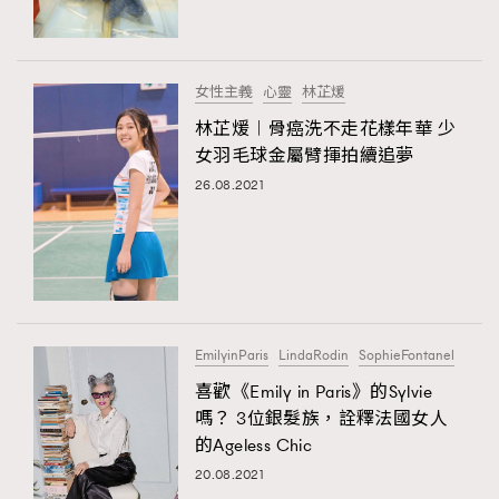
FigaroTalk
48
FigaroWatch
83
Grooming&Fitness
38
女性主義
心靈
林芷煖
HommesFashion
2
林芷煖︱骨癌洗不走花樣年華 少
HommeStyle
132
女羽毛球金屬臂揮拍續追夢
NoBagNoLife
349
26.08.2021
People
53
#FigaroIssue 專訪陳漢娜Hanna與Takuro｜模特
TheFrenchWay
145
情侶談愛情
VAxChowSangSang
4
WatchesWonder&Beyond
21
WatchesWonder&Beyond
1
EmilyinParis
LindaRodin
SophieFontanel
向ChanelN°5致敬
1
喜歡《Emily in Paris》的Sylvie
嗎？ 3位銀髮族，詮釋法國女人
大時代小事情
42
的Ageless Chic
時尚熱話
537
20.08.2021
時尚配飾
297