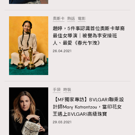
奧斯卡
熱話
電影
趙婷，5件事認識首位奧斯卡華裔
最佳女導演｜被譽為李安接班
人、最愛《春光乍洩》
26.04.2021
手袋
時裝
【MF獨家專訪】BVLGARI聯乘設
計師Mary Katrantzou，當印花女
王遇上BVLGARI高級珠寶
29.03.2021
TRENDING