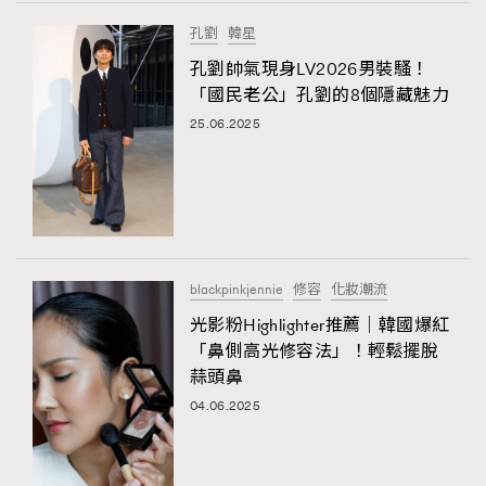
FigaroTalk
48
孔劉
韓星
FigaroWatch
83
孔劉帥氣現身LV2026男裝騷！
Grooming&Fitness
38
「國民老公」孔劉的8個隱藏魅力
HommesFashion
2
25.06.2025
HommeStyle
132
NoBagNoLife
349
People
53
#FigaroIssue 專訪陳漢娜Hanna與Takuro｜模特
TheFrenchWay
145
情侶談愛情
VAxChowSangSang
4
blackpinkjennie
修容
化妝潮流
WatchesWonder&Beyond
21
光影粉Highlighter推薦｜韓國爆紅
WatchesWonder&Beyond
1
「鼻側高光修容法」！輕鬆擺脫
向ChanelN°5致敬
蒜頭鼻
1
04.06.2025
大時代小事情
42
時尚熱話
537
時尚配飾
297