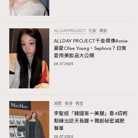
TRENDING
#FigaroExhibition 群星力撐MF X Leung Mo《See
AFrenchMind
3
You In My Dream》展覽
DressLikeAParisienne
1
ALLDAYPROJECT
化妝
美妝
EmpowerF
103
ALLDAY PROJECT千金偶像Annie
最愛Olive Young、Sephora？日常
FashionWeek
191
愛用美妝品大公開
FigaroAesthetic
308
28.07.2025
FigaroAstrology
416
FigaroBeauty
424
FigaroBeautyRitual
7
FigaroCeleb
547
#FigaroExhibition Wyman 揭曉 Figaro Exhibition
減肥
瘦身
韓星
FigaroCinéma
281
第二站！
李聖經「韓國第一美腿」靠4招輕
FigaroDigitalCover
17
鬆練出逆天長腿＋獨創秘密減肥
FigaroExhibition
12
餐單
FigaroExpert
1
26.07.2025