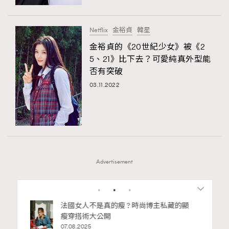
Netflix
金裕貞
韓星
金裕貞的《20世紀少女》被《2
5、21》比下去？可愛純真外型能
否有突破
03.11.2022
Advertisement
1
2
私藏的顯
別再用酒精消毒皮革！6個清潔手袋小技
巧，讓你更愛惜你的手袋
02.06.2025