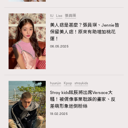
時裝心理學
2
當巨蟹座遇上處女座 Tyson Yoshi x 林家謙
煲劇日常
334
IU
Lisa
張員瑛
玩物壯志
1
美人痣是甚麼？張員瑛、Jennie皆
保留美人痣！原來有助增加桃花
運！
06.05.2025
本人已詳閱並同意遵守本文列明條款及細則。 請瀏覽
hyunjin
Kpop
straykids
(
nmg.com.hk/privacy
) 閱讀本公司的私隱政策聲明。
本人願意接收新傳媒集團的最新消息及其他宣傳資訊，本人同意
Stray kids鉉辰將出席Versace大
新傳媒集團使用本人的個人資料於任何推廣用途。
騷！被偶像事業耽誤的畫家、反
差萌形象迷倒粉絲
19.02.2025