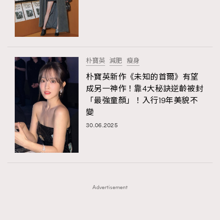
FigaroFrancais
41
FigaroGadget
1
FigaroHealth
647
FigaroHub
128
朴寶英
減肥
瘦身
FigaroIcon
68
朴寶英新作《未知的首爾》有望
法國五月French May專訪四位香港文藝代表
FigaroInsight
156
成另一神作！靠4大秘訣逆齡被封
「最強童顏」！入行19年美貌不
FigaroIssue
271
變
FigaroJewellery
87
30.06.2025
FigaroLifestyle
230
FigaroLove
89
FigaroMasterclass
20
FigaroMusic
90
Advertisement
FigaroStyle
89
#FigaroIssue 容祖兒封面專訪｜追逐歌手夢
FigaroSubculture
14