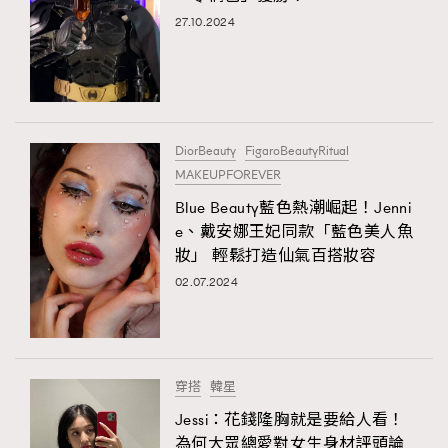
27.10.2024
DiorBeauty
FigaroBeautyRitual
MAKEUPFOREVER
Blue Beauty藍色熱潮崛起！Jenni
e、戴安娜王妃同款「藍色美人魚
妝」 輕鬆打造仙氣百搭妝容
02.07.2024
穿搭
韓星
Jessi：花錢隆胸就是要給人看！
為何大眾總愛對女生身材評頭論