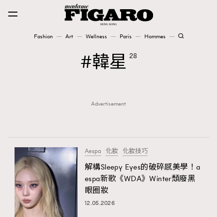
Fashion
Art
Wellness
Paris
Hommes
Fashion
韓星
28
Art
Advertisement
Wellness
Karena Lam is On Our Cover
Paris
Aespa
化妝
化妝技巧
解構Sleepy Eyes的破碎感美學！a
espa新歌《WDA》Winter頹廢黑
Hommes
眼圈妝
12.05.2026