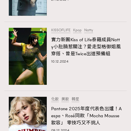
KISSOFLIFE
Kpop
Natty
實力新團Kiss of Life泰籍成員Natt
y小肚腩惹關注？愛走型格御姐風
穿搭、曾是Twice出道預備組
10.12.2024
化妝
美妝
韓星
Pantone 2025年度代表色出爐！A
espa、Rosé同款「Mocha Mousse
妝容」 零技巧又不挑人
09.12.2024