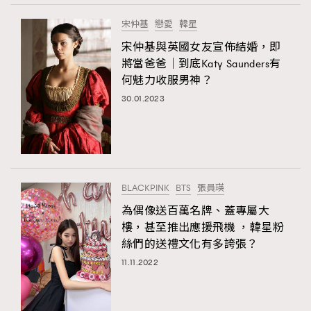
宋仲基
戀愛
韓星
宋仲基與英國女友宣佈結婚，即
將當爸爸｜到底Katy Saunders有
何魅力收服男神？
30.01.2023
BLACKPINK
BTS
張員瑛
為偶像送百萬名牌、蓋專屬大
樓，甚至推出應援飛機 ，韓星粉
絲們的送禮文化有多誇張？
11.11.2022