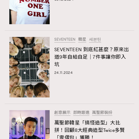
SEVENTEEN
韓星
세븐틴
SEVENTEEN 到底紅甚麼？原來出
道9年自給自足｜7件事讓你即入
坑
24.11.2024
TRENDING
AFrenchMind
DressLikeAParisienne
EmpowerF
FashionWeek
FigaroAesthetic
創意展示
即時跟進
萬聖節裝扮
萬聖節韓星「搞怪造型」大比
拼！回顧8大經典造型Twice多賢
「零偶包」獲勝！