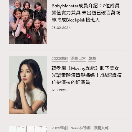
BabyMonster成員介紹：7位成員
顏值實力兼具 未出道已破百萬粉
絲將成Blackpink接班人
28.02.2024
2023韓劇
煲劇日常
韓劇
韓孝周《Moving異能》卸下美女
光環素顏演單親媽媽！7點認識這
位拚演技的好演員
17.11.2023
2023韓劇
Nana林珍娜
假面女郎