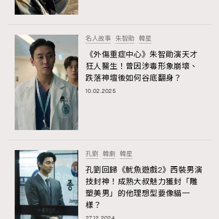
About us
Collaboration Opportunity
Disclaimer
Privacy
New Media Group
|
Madame Figaro editions:
France
|
Greece
名人故事
朱智勛
韓星
|
Japan
|
Portugal
|
Spain
《外傷重症中心》朱智勛演天才
狂人醫生！曾因涉毒形象崩壞、
跌落神壇後如何谷底翻身？
10.02.2025
孔劉
韓劇
韓星
孔劉回歸《魷魚遊戲2》西裝男演
技封神！成熟大叔魅力獲封「雕
塑美男」的他理想型要像貓一
樣？
27.12.2024