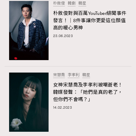
朴敘俊
韓劇
韓星
朴敘俊對與百萬YouTuber緋聞事件
發言！｜8件事讓你更愛這位顏值
高的暖心男神
23.06.2023
宋慧喬
李孝利
韓星
女神宋慧喬及李孝利被嘲蒼老！
韓媒發聲：「她們是真的老了，
但你們不會嗎？」
14.02.2023