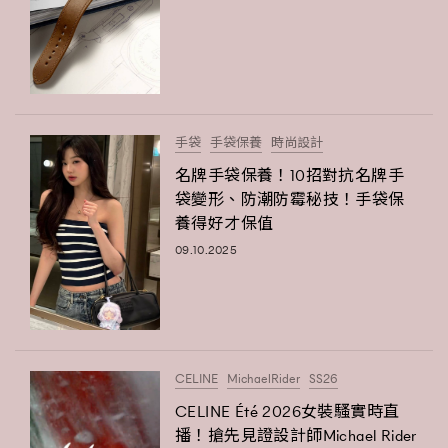
About us
Collaboration Opportunity
Disclaimer
Privacy
New Media Group
|
Madame Figaro editions:
France
|
Greece
|
Japan
|
Portugal
|
Spain
手袋
手袋保養
時尚設計
名牌手袋保養！10招對抗名牌手
袋變形、防潮防霉秘技！手袋保
養得好才保值
09.10.2025
CELINE
MichaelRider
SS26
CELINE Été 2026女裝騷實時直
播！搶先見證設計師Michael Rider