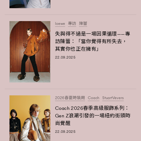
loewe
專訪
陳蕾
失與得不過是一場因果循環——專
訪陳蕾：「當你覺得有所失去，
其實你也正在擁有」
22.09.2025
2026春夏時裝周
Coach
StuartVevers
Coach 2026春季高級服飾系列：
Gen Z浪潮引發的一場紐約街頭時
尚覺醒
22.09.2025