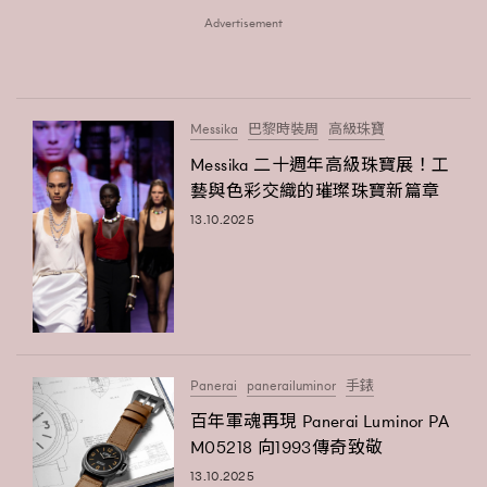
時裝心理學
Advertisement
2
當巨蟹座遇上處女座 Tyson Yoshi x 林家謙
煲劇日常
334
玩物壯志
1
Messika
巴黎時裝周
高級珠寶
Messika 二十週年高級珠寶展！工
藝與色彩交織的璀璨珠寶新篇章
13.10.2025
本人已詳閱並同意遵守本文列明條款及細則。 請瀏覽
(
nmg.com.hk/privacy
) 閱讀本公司的私隱政策聲明。
本人願意接收新傳媒集團的最新消息及其他宣傳資訊，本人同意
新傳媒集團使用本人的個人資料於任何推廣用途。
Panerai
panerailuminor
手錶
百年軍魂再現 Panerai Luminor PA
M05218 向1993傳奇致敬
13.10.2025