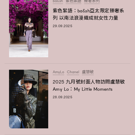
ba&sh
紫色絮語
臻奢系列
紫色絮語：ba&sh亞太限定臻奢系
列 以南法浪漫織成就女性力量
29.09.2025
AmyLo
Chanel
盧慧敏
2025 九月號封面人物訪問盧慧敏
Amy Lo：My Little Moments
28.09.2025