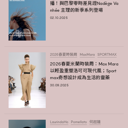
播！與巴黎零時差見證Nadège Va
nhée 主理的新季系列登場
02.10.2025
2026春夏時裝周
MaxMara
SPORTMAX
2026春夏米蘭時裝周：Max Mara
以輕盈重塑洛可可現代風；Sport
max奇想設計成為生活的靈藥
TRENDING
30.09.2025
AFrenchMind
DressLikeAParisienne
EmpowerF
FashionWeek
FigaroAesthetic
LaurindaHo
Pomellato
何超蓮