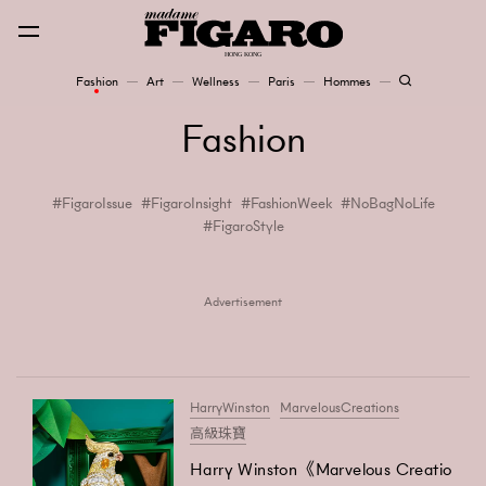
Fashion
Art
Wellness
Paris
Hommes
Fashion
Fashion
Art
FigaroIssue
FigaroInsight
FashionWeek
NoBagNoLife
FigaroStyle
Wellness
Karena Lam is On Our Cover
Advertisement
Paris
HarryWinston
MarvelousCreations
Hommes
高級珠寶
Harry Winston《Marvelous Creatio