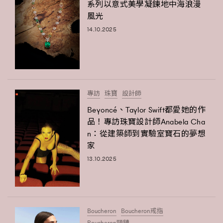
系列以意式美學凝鍊地中海浪漫
FigaroFrancais
41
風光
FigaroGadget
1
14.10.2025
FigaroHealth
647
FigaroHub
128
FigaroIcon
68
法國五月French May專訪四位香港文藝代表
FigaroInsight
156
專訪
珠寶
設計師
FigaroIssue
271
Beyoncé、Taylor Swift都愛她的作
FigaroJewellery
86
品！專訪珠寶設計師Anabela Cha
FigaroLifestyle
n：從建築師到實驗室寶石的夢想
230
家
FigaroLove
89
13.10.2025
FigaroMasterclass
20
FigaroMusic
90
FigaroStyle
89
#FigaroIssue 容祖兒封面專訪｜追逐歌手夢
FigaroSubculture
14
Boucheron
Boucheron戒指
Boucheron頸鏈