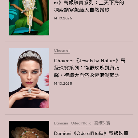
ns》高級珠寶系列：上天下海的
TRENDING
探索譜寫獻給大自然讚歌
14.10.2025
#FigaroExhibition 群星力撐MF X Leung Mo《See
AFrenchMind
3
You In My Dream》展覽
DressLikeAParisienne
1
EmpowerF
103
FashionWeek
191
Chaumet
FigaroAesthetic
308
Chaumet《Jewels by Nature》高
FigaroAstrology
級珠寶系列：從野玫瑰到康乃
415
馨，禮讚大自然永恆浪漫絮語
FigaroBeauty
424
14.10.2025
FigaroBeautyRitual
7
FigaroCeleb
547
#FigaroExhibition Wyman 揭曉 Figaro Exhibition
FigaroCinéma
281
第二站！
FigaroDigitalCover
17
Damiani
Odeall’Italia
高級珠寶
FigaroExhibition
12
Damiani《Ode all’Italia》高級珠寶
FigaroExpert
1