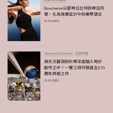
FigaroTalk
48
Boucheron以愛神丘比特的神話符
FigaroWatch
83
號，化為珠寶設計中的美學語言
Grooming&Fitness
38
13.10.2025
HommesFashion
2
HommeStyle
132
NoBagNoLife
349
People
53
VacheronConstantin
江詩丹頓
#FigaroIssue 專訪陳漢娜Hanna與Takuro｜模特
TheFrenchWay
145
情侶談愛情
將天文觀測的科學深度融入時計
VAxChowSangSang
4
創作之中！一覽江詩丹頓誕生270
WatchesWonder&Beyond
21
周年終極之作
WatchesWonder&Beyond
1
13.10.2025
向ChanelN°5致敬
1
大時代小事情
42
時尚熱話
537
時尚配飾
297