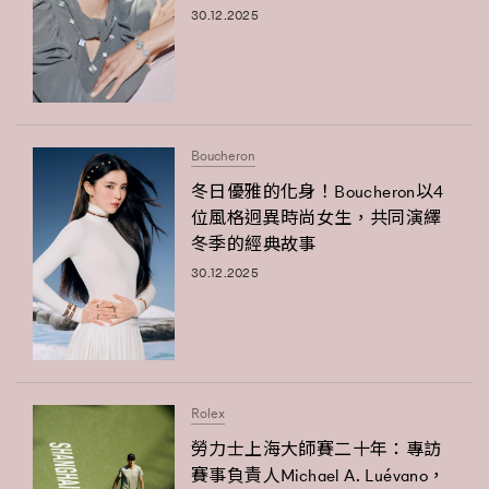
30.12.2025
About us
Collaboration Opportunity
Disclaimer
Privacy
New Media Group
|
Madame Figaro editions:
France
|
Greece
|
Japan
|
Portugal
|
Spain
Boucheron
冬日優雅的化身！Boucheron以4
位風格迥異時尚女生，共同演繹
冬季的經典故事
30.12.2025
Rolex
勞力士上海大師賽二十年：專訪
賽事負責人Michael A. Luévano，