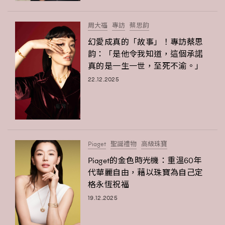
周大福
專訪
蔡思韵
幻愛成真的「故事」！專訪蔡思
韵：「是他令我知道，這個承諾
真的是一生一世，至死不渝。」
22.12.2025
Piaget
聖誕禮物
高級珠寶
Piaget的金色時光機：重溫60年
代華麗自由，藉以珠寶為自己定
格永恆祝福
19.12.2025