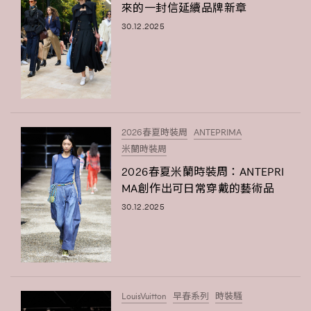
來的一封信延續品牌新章
30.12.2025
2026春夏時裝周
ANTEPRIMA
米蘭時裝周
2026春夏米蘭時裝周：ANTEPRI
MA創作出可日常穿戴的藝術品
TRENDING
30.12.2025
AFrenchMind
DressLikeAParisienne
EmpowerF
FashionWeek
FigaroAesthetic
LouisVuitton
早春系列
時裝騷