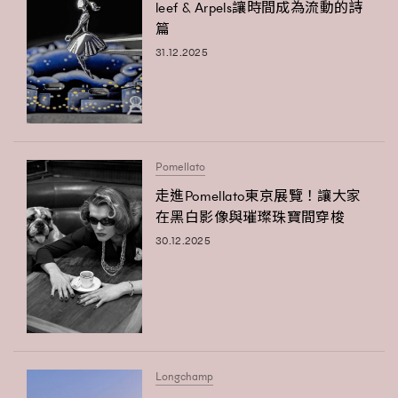
leef & Arpels讓時間成為流動的詩
FigaroFrancais
41
篇
FigaroGadget
1
31.12.2025
FigaroHealth
647
FigaroHub
128
FigaroIcon
68
法國五月French May專訪四位香港文藝代表
FigaroInsight
156
Pomellato
FigaroIssue
271
走進Pomellato東京展覽！讓大家
FigaroJewellery
87
在黑白影像與璀璨珠寶間穿梭
FigaroLifestyle
230
30.12.2025
FigaroLove
89
FigaroMasterclass
20
FigaroMusic
90
FigaroStyle
89
#FigaroIssue 容祖兒封面專訪｜追逐歌手夢
FigaroSubculture
14
Longchamp