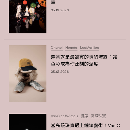
章
TRENDING
05.01.2026
#FigaroExhibition 群星力撐MF X Leung Mo《See
AFrenchMind
3
You In My Dream》展覽
DressLikeAParisienne
1
EmpowerF
103
FashionWeek
191
Chanel
Hermès
LouisVuitton
FigaroAesthetic
308
穿著就是最誠實的情緒流露：讓
FigaroAstrology
色彩成為你此刻的溫度
416
05.01.2026
FigaroBeauty
424
FigaroBeautyRitual
7
FigaroCeleb
547
#FigaroExhibition Wyman 揭曉 Figaro Exhibition
FigaroCinéma
281
第二站！
FigaroDigitalCover
17
VanCleef&Arpels
腕錶
高級珠寶
FigaroExhibition
12
當高級珠寶遇上鐘錶藝術！Van C
FigaroExpert
1