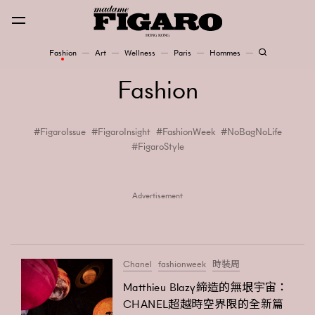
Fashion
Art
Wellness
Paris
Hommes
Fashion
Fashion
Art
FigaroIssue
FigaroInsight
FashionWeek
NoBagNoLife
FigaroStyle
Wellness
Karena Lam is On Our Cover
Advertisement
Paris
Chanel
fashionweek
時裝周
Hommes
Matthieu Blazy締造的無垠宇宙：
CHANEL超越時空界限的全新篇