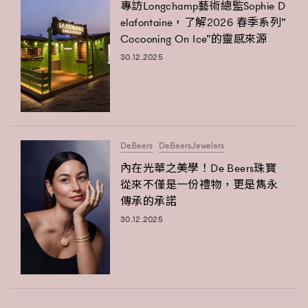
FigaroTalk
48
專訪Longchamp藝術總監Sophie D
elafontaine，了解2026 春季系列”
FigaroWatch
83
Cocooning On Ice”的靈感來源
Grooming&Fitness
38
30.12.2025
HommesFashion
2
HommeStyle
132
NoBagNoLife
349
People
53
DeBeers
DeBeersJewelers
#FigaroIssue 專訪陳漢娜Hanna與Takuro｜模特
TheFrenchWay
145
情侶談愛情
內在光華之美學！De Beers珠寶
VAxChowSangSang
4
從來不僅是一份禮物，更是雋永
WatchesWonder&Beyond
21
傳承的承諾
WatchesWonder&Beyond
1
30.12.2025
向ChanelN°5致敬
1
大時代小事情
42
時尚熱話
537
時尚配飾
297