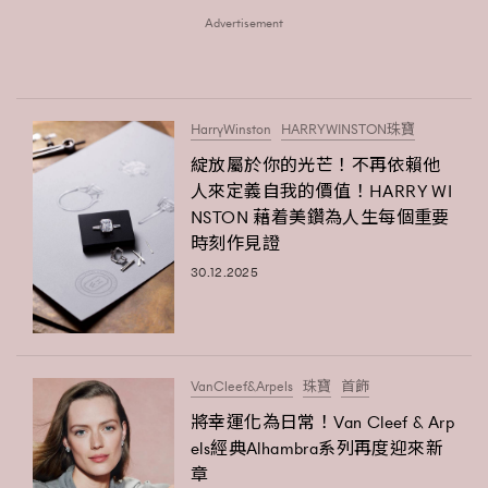
時裝心理學
Advertisement
2
當巨蟹座遇上處女座 Tyson Yoshi x 林家謙
煲劇日常
334
玩物壯志
1
HarryWinston
HARRYWINSTON珠寶
綻放屬於你的光芒！不再依賴他
人來定義自我的價值！HARRY WI
NSTON 藉着美鑽為人生每個重要
時刻作見證
30.12.2025
本人已詳閱並同意遵守本文列明條款及細則。 請瀏覽
(
nmg.com.hk/privacy
) 閱讀本公司的私隱政策聲明。
本人願意接收新傳媒集團的最新消息及其他宣傳資訊，本人同意
新傳媒集團使用本人的個人資料於任何推廣用途。
VanCleef&Arpels
珠寶
首飾
將幸運化為日常！Van Cleef & Arp
els經典Alhambra系列再度迎來新
章