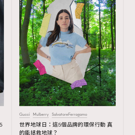
TRENDING
3
AFrenchMind
1
DressLikeAParisienne
103
EmpowerF
191
FashionWeek
Gucci
Mulberry
SalvatoreFerragamo
308
FigaroAesthetic
5
世界地球日：這5個品牌的環保行動 真
的能拯救地球？