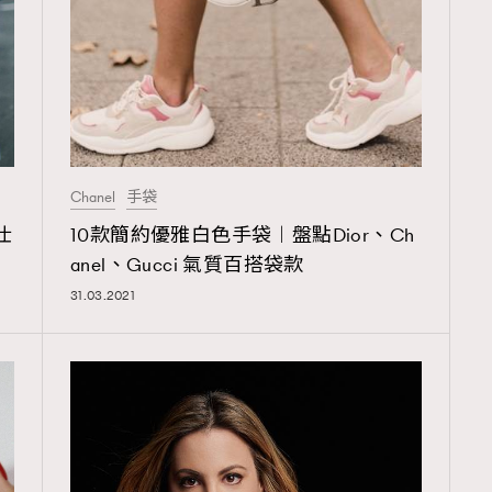
覽(
nmg.com.hk/privacy
) 閱讀本
資訊，本人同意新傳媒集團使用
Chanel
手袋
仕
10款簡約優雅白色手袋︱盤點Dior、Ch
anel、Gucci 氣質百搭袋款
31.03.2021