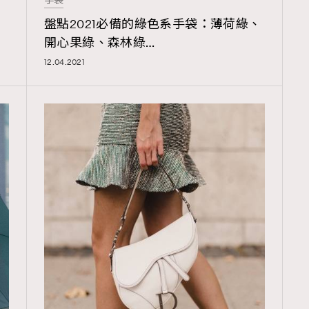
手袋
TRENDING
盤點2021必備的綠色系手袋：薄荷綠、
ressLikeAParisienne
Empower
開心果綠、森林綠…
12.04.2021
FigaroAesthetic