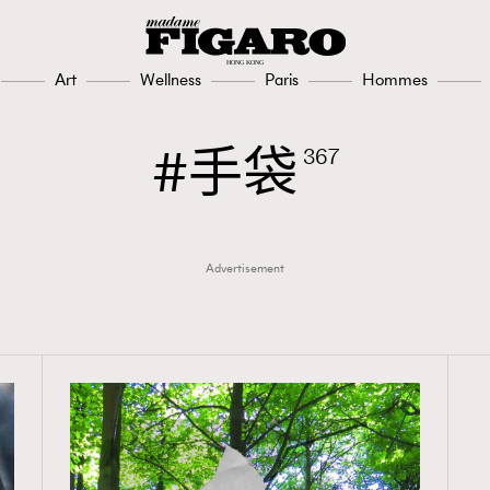
Art
Wellness
Paris
Hommes
手袋
367
Advertisement