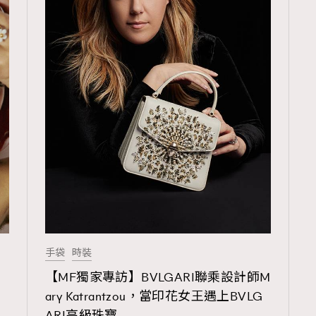
手袋
時裝
審
【MF獨家專訪】BVLGARI聯乘設計師M
兒
ary Katrantzou，當印花女王遇上BVLG
ARI高級珠寶