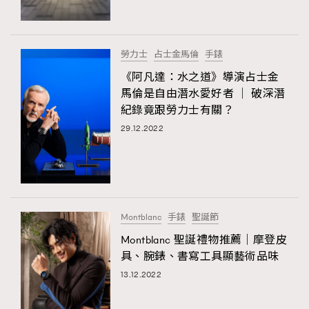
About us
Collaboration Opportunity
Disclaimer
Privacy
New Media Group
|
Madame Figaro editions:
France
|
Greece
勞力士
占士金馬倫
手錶
|
Japan
|
Portugal
|
Spain
《阿凡達：水之道》導演占士金
馬倫是自由潛水愛好者 │ 破深潛
紀錄竟跟勞力士有關？
29.12.2022
Montblanc
手錶
聖誕節
Montblanc 聖誕禮物推薦｜摩登皮
具、腕錶、書寫工具顯藝術品味
13.12.2022