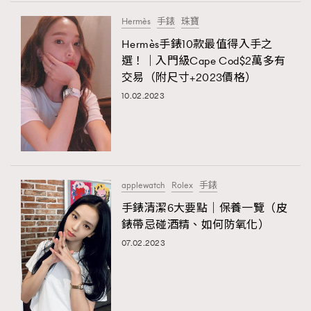
FigaroTalk
48
Hermès
手錶
珠寶
FigaroWatch
83
Hermès手錶10款最值得入手之
Grooming&Fitness
38
選！｜入門級Cape Cod$2萬多有
HommesFashion
2
交易（附尺寸+2023價格）
HommeStyle
132
10.02.2023
NoBagNoLife
349
People
53
#FigaroIssue 專訪陳漢娜Hanna與Takuro｜模特
TheFrenchWay
145
情侶談愛情
VAxChowSangSang
4
applewatch
Rolex
手錶
WatchesWonder&Beyond
21
手錶清潔6大要點｜保養一覽（皮
WatchesWonder&Beyond
1
錶帶忌碰酒精、如何防氧化）
向ChanelN°5致敬
1
07.02.2023
大時代小事情
42
時尚熱話
537
時尚配飾
297