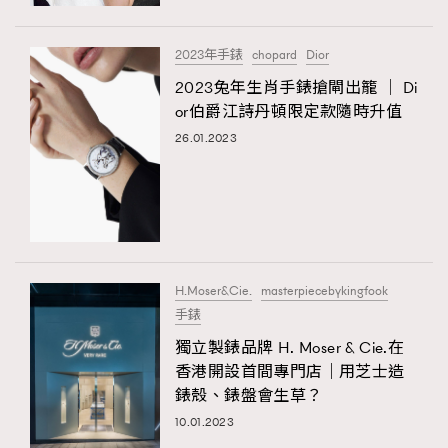
時裝心理學
2
當巨蟹座遇上處女座 Tyson Yoshi x 林家謙
煲劇日常
334
2023年手錶
chopard
Dior
玩物壯志
1
2023兔年生肖手錶搶閘出籠 │ Di
or伯爵江詩丹頓限定款隨時升值
26.01.2023
本人已詳閱並同意遵守本文列明條款及細則。 請瀏覽
H.Moser&Cie.
masterpiecebykingfook
(
nmg.com.hk/privacy
) 閱讀本公司的私隱政策聲明。
手錶
本人願意接收新傳媒集團的最新消息及其他宣傳資訊，本人同意
新傳媒集團使用本人的個人資料於任何推廣用途。
獨立製錶品牌 H. Moser & Cie.在
香港開設首間專門店｜用芝士造
錶殼、錶盤會生草？
10.01.2023