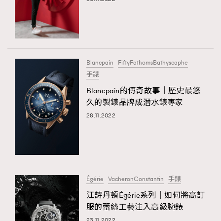
Blancpain
FiftyFathomsBathyscaphe
手錶
Blancpain的傳奇故事｜歷史最悠
久的製錶品牌成潛水錶專家
28.11.2022
TRENDING
AFrenchMind
DressLikeAParisienne
EmpowerF
FashionWeek
FigaroAesthetic
Égérie
VacheronConstantin
手錶
江詩丹頓Égérie系列｜如何將高訂
服的蕾絲工藝注入高級腕錶
23.11.2022