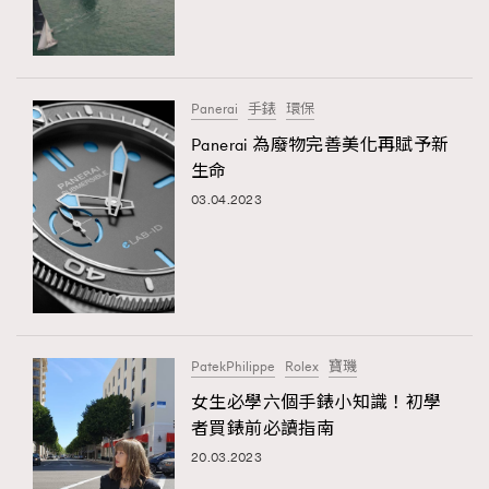
TRENDING
#FigaroExhibition 群星力撐MF X Leung Mo《See
AFrenchMind
3
You In My Dream》展覽
DressLikeAParisienne
1
Panerai
手錶
環保
EmpowerF
103
Panerai 為廢物完善美化再賦予新
生命
FashionWeek
191
03.04.2023
FigaroAesthetic
308
FigaroAstrology
416
FigaroBeauty
424
FigaroBeautyRitual
7
FigaroCeleb
547
#FigaroExhibition Wyman 揭曉 Figaro Exhibition
PatekPhilippe
Rolex
寶璣
FigaroCinéma
281
第二站！
女生必學六個手錶小知識！初學
FigaroDigitalCover
17
者買錶前必讀指南
FigaroExhibition
12
20.03.2023
FigaroExpert
1