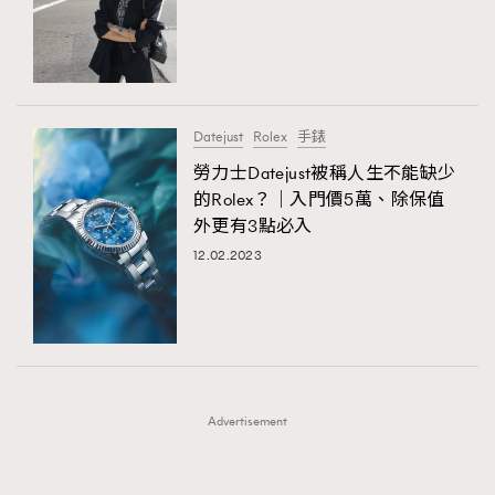
FigaroFrancais
41
FigaroGadget
1
FigaroHealth
647
FigaroHub
128
Datejust
Rolex
手錶
FigaroIcon
68
勞力士Datejust被稱人生不能缺少
法國五月French May專訪四位香港文藝代表
FigaroInsight
156
的Rolex？｜入門價5萬、除保值
外更有3點必入
FigaroIssue
271
12.02.2023
FigaroJewellery
87
FigaroLifestyle
230
FigaroLove
89
FigaroMasterclass
20
FigaroMusic
90
Advertisement
FigaroStyle
89
#FigaroIssue 容祖兒封面專訪｜追逐歌手夢
FigaroSubculture
14