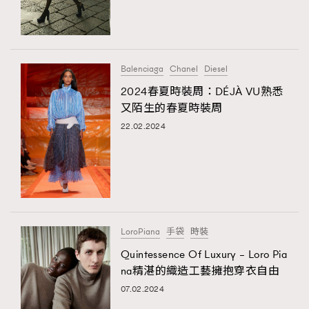
TRENDING
#FigaroExhibition 群星力撐MF X Leung Mo《See
AFrenchMind
3
You In My Dream》展覽
DressLikeAParisienne
1
Balenciaga
Chanel
Diesel
EmpowerF
103
2024春夏時裝周：DÉJÀ VU熟悉
又陌生的春夏時裝周
FashionWeek
191
22.02.2024
FigaroAesthetic
308
FigaroAstrology
416
FigaroBeauty
424
FigaroBeautyRitual
7
FigaroCeleb
547
#FigaroExhibition Wyman 揭曉 Figaro Exhibition
LoroPiana
手袋
時裝
FigaroCinéma
281
第二站！
Quintessence Of Luxury – Loro Pia
FigaroDigitalCover
17
na精湛的織造工藝擁抱穿衣自由
FigaroExhibition
12
07.02.2024
FigaroExpert
1