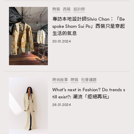
FigaroTalk
48
時裝
西裝
設計師
FigaroWatch
83
專訪本地設計師Silvio Chan：「Be
Grooming&Fitness
38
spoke Sham Sui Po」西裝只是穿起
HommesFashion
2
生活的氣息
HommeStyle
132
30.01.2024
NoBagNoLife
349
People
53
#FigaroIssue 專訪陳漢娜Hanna與Takuro｜模特
TheFrenchWay
145
情侶談愛情
VAxChowSangSang
4
時尚故事
時裝
社會議題
WatchesWonder&Beyond
21
What’s next in Fashion? Do trends s
WatchesWonder&Beyond
1
till exist?: 潮流「拒絕再玩」
向ChanelN°5致敬
1
26.01.2024
大時代小事情
42
時尚熱話
537
時尚配飾
297