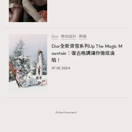
FigaroFrancais
41
FigaroGadget
1
FigaroHealth
647
FigaroHub
128
Dior
時尚設計
時裝
FigaroIcon
68
Dior全新滑雪系列Up The Magic M
法國五月French May專訪四位香港文藝代表
FigaroInsight
156
ountain：復古格調讓你徹底淪
陷！
FigaroIssue
271
07.02.2024
FigaroJewellery
87
FigaroLifestyle
230
FigaroLove
89
FigaroMasterclass
20
FigaroMusic
90
Advertisement
FigaroStyle
89
#FigaroIssue 容祖兒封面專訪｜追逐歌手夢
FigaroSubculture
14