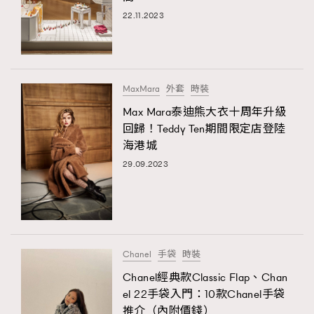
22.11.2023
MaxMara
外套
時裝
Max Mara泰迪熊大衣十周年升級
回歸！Teddy Ten期間限定店登陸
海港城
29.09.2023
TRENDING
AFrenchMind
DressLikeAParisienne
EmpowerF
FashionWeek
FigaroAesthetic
Chanel
手袋
時裝
Chanel經典款Classic Flap、Chan
el 22手袋入門：10款Chanel手袋
推介（內附價錢）