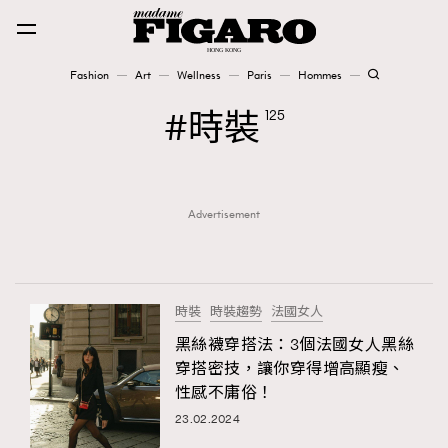
Fashion
Art
Wellness
Paris
Hommes
Fashion
時裝
125
Art
Advertisement
Wellness
Karena Lam is On Our Cover
Paris
時裝
時裝趨勢
法國女人
黑絲襪穿搭法：3個法國女人黑絲
穿搭密技，讓你穿得增高顯瘦、
Hommes
性感不庸俗！
23.02.2024