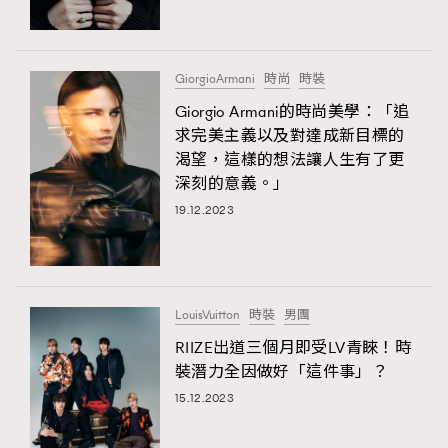
About us
Collaboration Opportunity
Disclaimer
Privacy
New Media Group
|
Madame Figaro editions:
France
|
Greece
GiorgioArmani
時尚
時裝
|
Japan
|
Portugal
|
Spain
Giorgio Armani的時尚美學：「追
求完美主義以及對達成新目標的
渴望，這樣的想法讓人生有了更
深刻的意義。」
19.12.2023
LouisVuitton
時裝
男團
RIIZE出道三個月即受LV青睞！時
裝潛力全因做好「這件事」？
15.12.2023