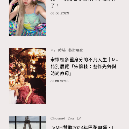
了！
08.08.2023
M+
時裝
藝術展覽
宋懷桂多重身分的不凡人生｜M+
特別展覽「宋懷桂：藝術先鋒與
時尚教母」
07.08.2023
Chaumet
Dior
LV
LVMH贊助2024年巴黎奧運，L