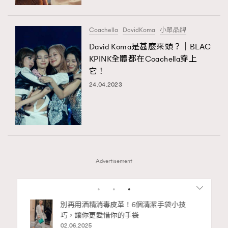
Coachella
DavidKoma
小眾品牌
David Koma是甚麼來頭？｜BLAC
KPINK全體都在Coachella穿上
它！
24.04.2023
Advertisement
1
2
3
4
5
私藏的顯
別再用酒精消毒皮革！6個清潔手袋小技
巧，讓你更愛惜你的手袋
02.06.2025