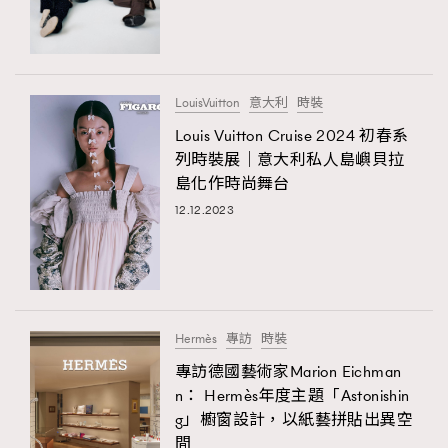
LouisVuitton
意大利
時裝
Louis Vuitton Cruise 2024 初春系
列時裝展｜意大利私人島嶼貝拉
島化作時尚舞台
12.12.2023
Hermès
專訪
時裝
專訪德國藝術家Marion Eichman
n： Hermès年度主題「Astonishin
g」櫥窗設計，以紙藝拼貼出異空
間