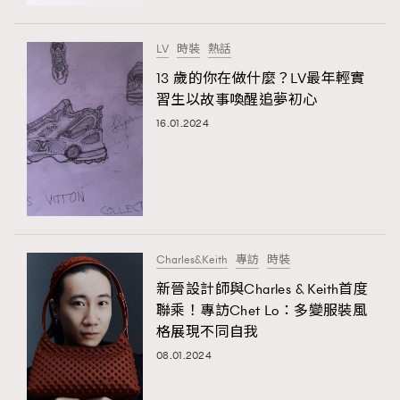
時裝心理學
2
當巨蟹座遇上處女座 Tyson Yoshi x 林家謙
煲劇日常
334
LV
時裝
熱話
玩物壯志
1
13 歲的你在做什麼？LV最年輕實
習生以故事喚醒追夢初心
16.01.2024
本人已詳閱並同意遵守本文列明條款及細則。 請瀏覽
Charles&Keith
專訪
時裝
(
nmg.com.hk/privacy
) 閱讀本公司的私隱政策聲明。
本人願意接收新傳媒集團的最新消息及其他宣傳資訊，本人同意
新晉設計師與Charles & Keith首度
新傳媒集團使用本人的個人資料於任何推廣用途。
聯乘！專訪Chet Lo：多變服裝風
格展現不同自我
08.01.2024