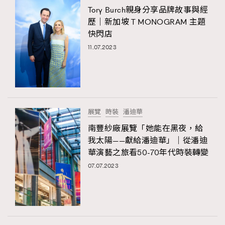
Tory Burch親身分享品牌故事與經
歷｜新加坡 T MONOGRAM 主題
快閃店
11.07.2023
展覽
時裝
潘迪華
南豐紗廠展覽「她能在黑夜，給
我太陽——獻給潘迪華」｜從潘迪
華演藝之旅看50-70年代時裝轉變
07.07.2023