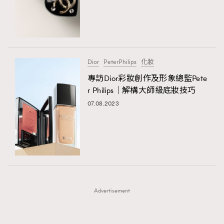
FigaroFrancais
41
FigaroGadget
1
FigaroHealth
647
FigaroHub
128
Dior
PeterPhilips
化妝
FigaroIcon
68
專訪Dior彩妝創作及形象總監Pete
法國五月French May專訪四位香港文藝代表
FigaroInsight
156
r Philips｜解構大師級底妝技巧
FigaroIssue
271
07.08.2023
FigaroJewellery
87
FigaroLifestyle
230
FigaroLove
89
FigaroMasterclass
20
FigaroMusic
90
Advertisement
FigaroStyle
89
#FigaroIssue 容祖兒封面專訪｜追逐歌手夢
FigaroSubculture
14