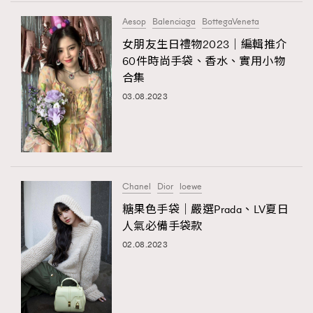
FigaroTalk
48
Aesop
Balenciaga
BottegaVeneta
FigaroWatch
83
女朋友生日禮物2023｜編輯推介
Grooming&Fitness
38
60件時尚手袋、香水、實用小物
HommesFashion
2
合集
HommeStyle
132
03.08.2023
NoBagNoLife
349
People
53
#FigaroIssue 專訪陳漢娜Hanna與Takuro｜模特
TheFrenchWay
145
情侶談愛情
VAxChowSangSang
4
Chanel
Dior
loewe
WatchesWonder&Beyond
21
糖果色手袋｜嚴選Prada、LV夏日
WatchesWonder&Beyond
1
人氣必備手袋款
向ChanelN°5致敬
1
02.08.2023
大時代小事情
42
時尚熱話
537
時尚配飾
297