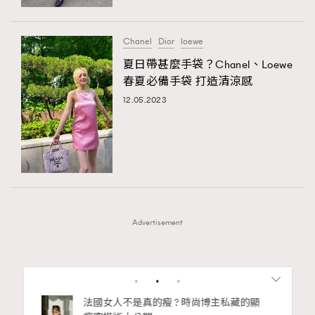
Chanel
Dior
loewe
夏日帶甚麼手袋？Chanel、Loewe
春夏必備手袋 打造清涼感
12.05.2023
Advertisement
1
2
3
4
5
6
7
bb安
法國女人不是真的瘦 ? 時尚博主私藏的顯