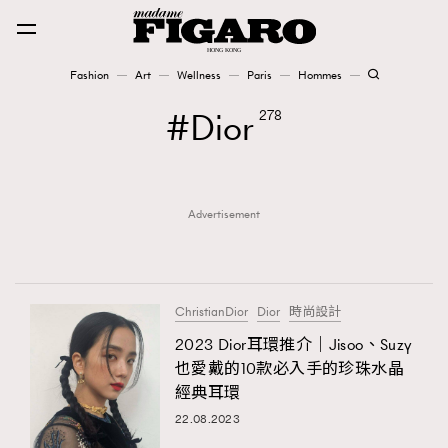
Fashion
Art
Wellness
Paris
Hommes
Fashion
Dior
278
Art
Advertisement
Wellness
Karena Lam is On Our Cover
Paris
ChristianDior
Dior
時尚設計
2023 Dior耳環推介｜Jisoo、Suzy
也愛戴的10款必入手的珍珠水晶
Hommes
經典耳環
22.08.2023