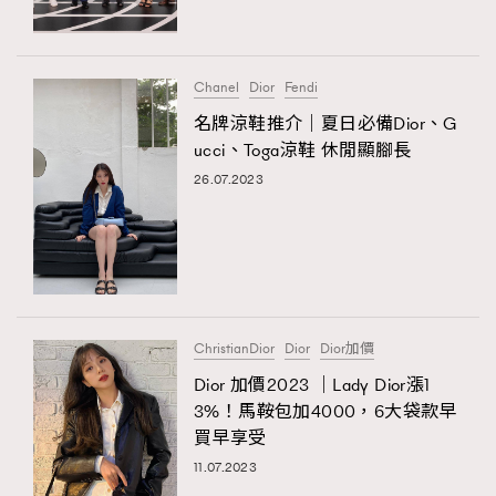
About us
Collaboration Opportunity
Disclaimer
Privacy
New Media Group
|
Madame Figaro editions:
France
|
Greece
Chanel
Dior
Fendi
|
Japan
|
Portugal
|
Spain
名牌涼鞋推介｜夏日必備Dior、G
ucci、Toga涼鞋 休閒顯腳長
26.07.2023
ChristianDior
Dior
Dior加價
Dior 加價2023 ｜Lady Dior漲1
3%！馬鞍包加4000，6大袋款早
買早享受
11.07.2023