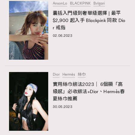
AnsonLo
BLACKPINK
Bvlgari
囊括入門級到奢華級選擇 | 最平
$2,900 起入手 Blackpink 同款 Dio
r 戒指
02.06.2023
Dior
Hermès
絲巾
實用絲巾綁法2023｜ 6個顯「高
級感」必收綁法+Dior、Hermès春
夏絲巾推薦
30.05.2023