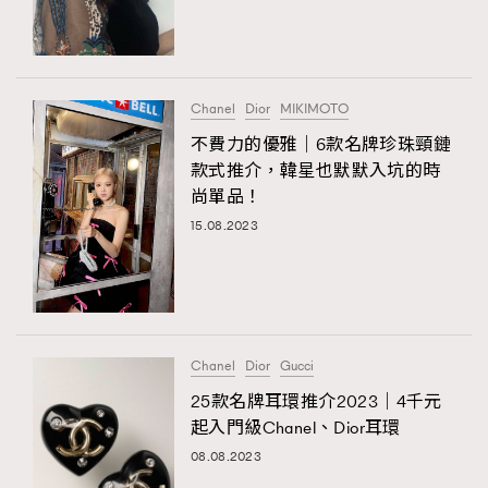
TRENDING
#FigaroExhibition 群星力撐MF X Leung Mo《See
AFrenchMind
3
You In My Dream》展覽
DressLikeAParisienne
1
Chanel
Dior
MIKIMOTO
EmpowerF
103
不費力的優雅｜6款名牌珍珠頸鏈
款式推介，韓星也默默入坑的時
FashionWeek
191
尚單品！
FigaroAesthetic
308
15.08.2023
FigaroAstrology
416
FigaroBeauty
424
FigaroBeautyRitual
7
FigaroCeleb
547
#FigaroExhibition Wyman 揭曉 Figaro Exhibition
Chanel
Dior
Gucci
FigaroCinéma
281
第二站！
25款名牌耳環推介2023｜4千元
FigaroDigitalCover
17
起入門級Chanel、Dior耳環
FigaroExhibition
12
08.08.2023
FigaroExpert
1