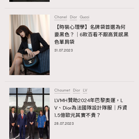
時裝心理學
2
當巨蟹座遇上處女座 Tyson Yoshi x 林家謙
煲劇日常
334
Chanel
Dior
Gucci
玩物壯志
1
【時裝心理學】名牌袋首選為何
要黑色？｜6款百看不厭高質感黑
色單肩袋
31.07.2023
本人已詳閱並同意遵守本文列明條款及細則。 請瀏覽
Chaumet
Dior
LV
(
nmg.com.hk/privacy
) 閱讀本公司的私隱政策聲明。
本人願意接收新傳媒集團的最新消息及其他宣傳資訊，本人同意
LVMH贊助2024年巴黎奧運，L
新傳媒集團使用本人的個人資料於任何推廣用途。
V、Dior為法國隊設計隊服｜斥資
1.5億歐元其實不貴？
28.07.2023