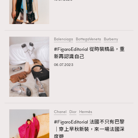
Balenciaga
BottegaVeneta
Burberry
#FigaroEditorial 從時裝精品，重
新再認識自己
06.07.2023
TRENDING
AFrenchMind
DressLikeAParisienne
EmpowerF
FashionWeek
FigaroAesthetic
Chanel
Dior
Hermès
#FigaroEditorial 法國不只有巴黎
｜穿上早秋新裝，來一場法國深
度遊