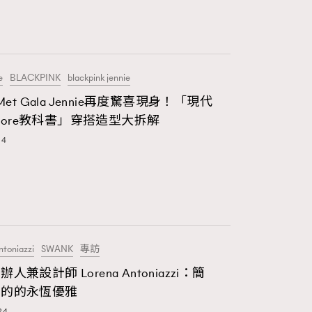
FigaroFrancais
1
FigaroGadget
647
FigaroHealth
e
BLACKPINK
blackpink jennie
 Met Gala Jennie再度驚喜現身！「現代
128
FigaroHub
etcore教科書」穿搭造型大拆解
24
68
FigaroIcon
156
FigaroInsight
271
FigaroIssue
ntoniazzi
SWANK
專訪
87
FigaroJewellery
人兼設計師 Lorena Antoniazzi：簡
230
練的的永恆優雅
FigaroLifestyle
24