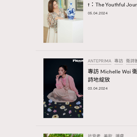
t：The Youthful Jou
05.04.2024
ANTEPRIMA
專訪
衛詩
專訪 Michelle 
詩地綻放
03.04.2024
AFrenchMind
D
抗衰老
美妝
護膚