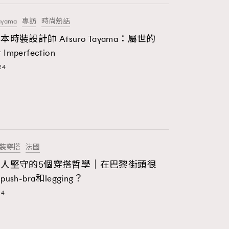
ayama
專訪
時尚熱話
時裝設計師 Atsuro Tayama：屬世的
t Imperfection
24
裝穿撘
法國
人堅守的5個穿搭哲學｜在巴黎街頭很
sh-bra和legging？
24