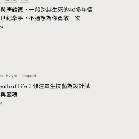
42
大時代小事情
與唐鶴德，一段跨越生死的40多年情
謂世紀牽手，不過想為你勇敢一次
537
時尚熱話
24
297
時尚配飾
2
時裝心理學
334
煲劇日常
on
Bvlgari
chopard
1
玩物壯志
Breath of Life：傾注畢生技藝為設計賦
命與靈魂
24