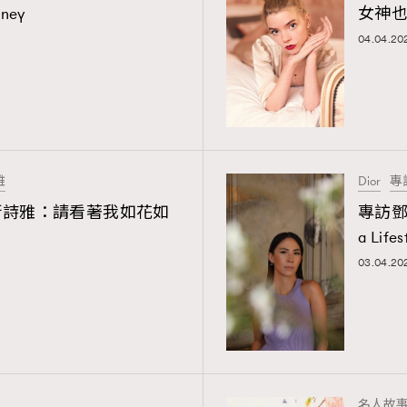
rney
女神
04.04.20
雅
Dior
專
Wai 衛詩雅：請看著我如花如
專訪鄧愛嘉
TRENDING
a Lifes
03.04.20
ressLikeAParisienne
Empower
FigaroAesthetic
名人故