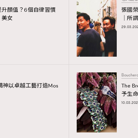
提升顏值？6個自律習慣
張國榮
」美女
｜所
29.03.20
Boucher
徹匠人精神以卓越工藝打造Mos
The 
予生
10.03.20
覽(
nmg.com.hk/privacy
) 閱讀本