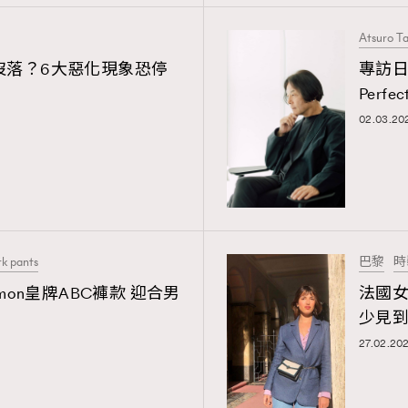
資訊，本人同意新傳媒集團使用
Atsuro T
則沒落？6大惡化現象恐停
專訪日本
Perfec
02.03.20
k pants
巴黎
時
emon皇牌ABC褲款 迎合男
法國女
少見到pu
27.02.20