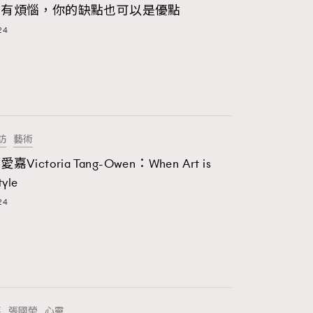
也有煩惱，你的缺點也可以是優點
132
HommeStyle
24
349
NoBagNoLife
53
People
145
TheFrenchWay
訪
藝術
Victoria Tang-Owen：When Art is
4
VAxChowSangSang
tyle
24
F
FashionWeek
21
WatchesWonder&Beyond
1
WatchesWonder&Beyond
1
向ChanelN°5致敬
事
張國榮
心靈