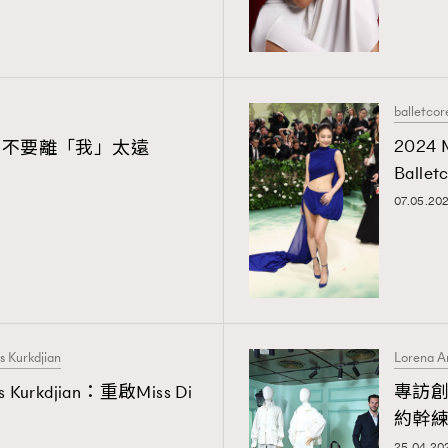
balletcor
2024
欣：不要離「我」太遠
Ball
07.05.20
s Kurkdjian
Lorena A
urkdjian：重啟Miss Di
專訪創辦
約幹
25.04.20