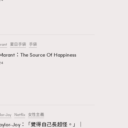
89
FigaroLove
20
FigaroMasterclass
90
FigaroMusic
arant
夏日手袋
手袋
89
FigaroStyle
 Marant：The Source Of Happiness
24
14
FigaroSubculture
48
FigaroTalk
83
FigaroWatch
38
Grooming&Fitness
lor-Joy
Netflix
女性主義
 Taylor-Joy：「覺得自己長超怪。」｜
2
HommesFashion