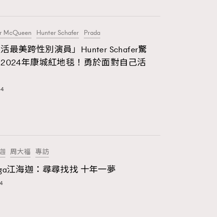
415
FigaroAstrology
er McQueen
Hunter Schafer
Prada
424
FigaroBeauty
最美跨性別演員」Hunter Schafer驚
2024年康城紅地毯！勇於面對自己活
7
FigaroBeautyRitual
我
24
547
FigaroCeleb
281
FigaroCinéma
17
FigaroDigitalCover
海迦
周大福
專訪
12
FigaroExhibition
ga江海迦：尋尋找找 十年一夢
4
1
FigaroExpert
41