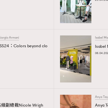
iorgio Armani
Isabel M
S24：Colors beyond clo
Isabel
06.04.20
Anya Tay
總裁Nicole Wrigh
Anya