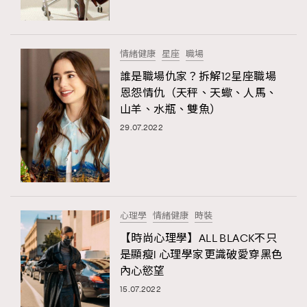
About us
Collaboration Opportunity
Disclaimer
Privacy
New Media Group
|
Madame Figaro editions:
France
|
Greece
情緒健康
星座
職場
|
Japan
|
Portugal
|
Spain
誰是職場仇家？拆解12星座職場
恩怨情仇（天秤、天蠍、人馬、
山羊、水瓶、雙魚）
29.07.2022
心理學
情緒健康
時裝
【時尚心理學】ALL BLACK不只
是顯瘦l 心理學家更識破愛穿黑色
內心慾望
15.07.2022