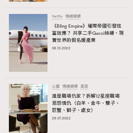
時裝心理學
2
當巨蟹座遇上處女座 Tyson Yoshi x 林家謙
煲劇日常
334
Netflix
情緒健康
玩物壯志
1
《Bling Empire》璀璨帝國引發炫
富效應？ 共享二手Gucci絲襪、現
實世界的假名媛產業
08.10.2022
本人已詳閱並同意遵守本文列明條款及細則。 請瀏覽
心靈
情緒健康
星座
(
nmg.com.hk/privacy
) 閱讀本公司的私隱政策聲明。
本人願意接收新傳媒集團的最新消息及其他宣傳資訊，本人同意
誰是職場仇家？拆解12星座職場
新傳媒集團使用本人的個人資料於任何推廣用途。
恩怨情仇（白羊、金牛、雙子、
巨蟹、獅子、處女）
29.07.2022