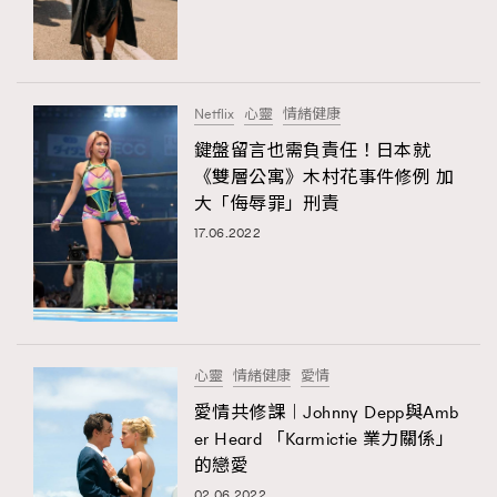
Netflix
心靈
情緒健康
鍵盤留言也需負責任！日本就
《雙層公寓》木村花事件修例 加
大「侮辱罪」刑責
17.06.2022
心靈
情緒健康
愛情
愛情共修課︱Johnny Depp與Amb
er Heard 「Karmictie 業力關係」
的戀愛
02.06.2022