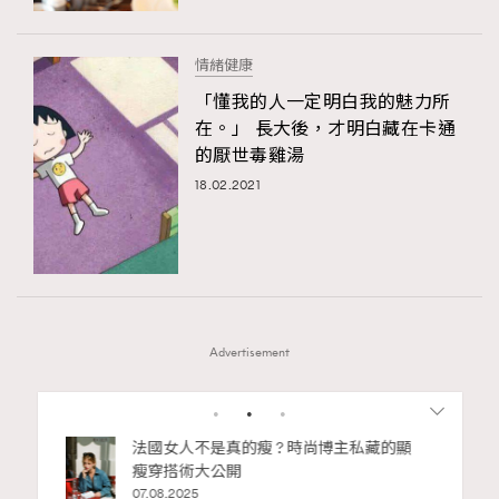
情緒健康
「懂我的人一定明白我的魅力所
在。」 長大後，才明白藏在卡通
的厭世毒雞湯
18.02.2021
Advertisement
1
2
3
4
5
6
的瘦 ? 時尚博主私藏的顯
別再用酒精消毒皮革！6個清潔手
開
巧，讓你更愛惜你的手袋
02.06.2025