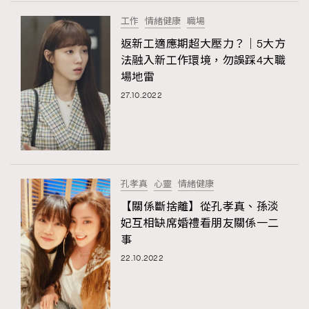
FigaroTalk
48
工作
情緒健康
職場
FigaroWatch
83
返新工適應期超大壓力？｜5大方
Grooming&Fitness
38
法融入新工作環境，勿誤踩4大職
HommesFashion
2
場地雷
HommeStyle
132
27.10.2022
NoBagNoLife
349
People
53
#FigaroIssue 專訪陳漢娜Hanna與Takuro｜模特
TheFrenchWay
145
情侶談愛情
VAxChowSangSang
4
孔孝真
心靈
情緒健康
WatchesWonder&Beyond
21
【關係斷捨離】從孔孝真、孫淡
WatchesWonder&Beyond
1
妃互相缺席婚禮看朋友關係一二
向ChanelN°5致敬
事
1
22.10.2022
大時代小事情
42
時尚熱話
537
時尚配飾
297