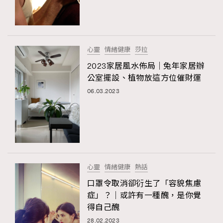
TRENDING
#FigaroExhibition 群星力撐MF X Leung Mo《See
AFrenchMind
3
You In My Dream》展覽
DressLikeAParisienne
1
心靈
情緒健康
莎拉
EmpowerF
103
2023家居風水佈局｜兔年家居辦
公室擺設、植物放這方位催財運
FashionWeek
191
06.03.2023
FigaroAesthetic
308
FigaroAstrology
416
FigaroBeauty
424
FigaroBeautyRitual
7
FigaroCeleb
547
#FigaroExhibition Wyman 揭曉 Figaro Exhibition
心靈
情緒健康
熱話
FigaroCinéma
281
第二站！
口罩令取消卻𧗠生了「容貌焦慮
FigaroDigitalCover
17
症」？｜或許有一種醜，是你覺
FigaroExhibition
12
得自己醜
FigaroExpert
1
28.02.2023