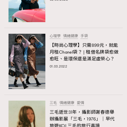
心理學
情緒健康
手袋
【時尚心理學】只需899元，就能
月租Chanel袋？ | 租借名牌袋愈做
愈旺、是環保還是滿足虛榮心？
01.03.2022
TRENDING
AFrenchMind
DressLikeAParisienne
EmpowerF
FashionWeek
FigaroAesthetic
三毛
情緒健康
愛情
三毛逝世31年，攝影師謝春德舉
辦攝影展「三毛，1976」｜早代
旅遊KOL三毛的旅行真諦