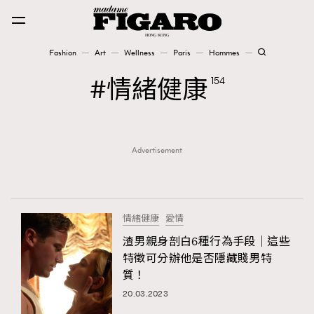
Fashion
Art
Wellness
Paris
Hommes
Fashion
情緒健康
154
Art
Advertisement
Wellness
Karena Lam is On Our Cover
Paris
情緒健康
愛情
渣男親身剖白6種行為手段｜這些
特徵可分辦他是否隱藏賤男特
Hommes
質！
20.03.2023