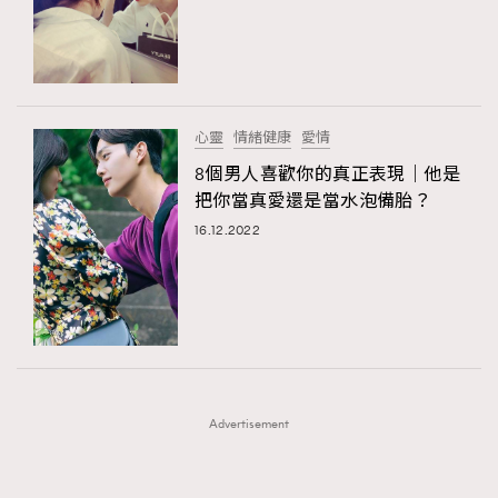
FigaroFrancais
41
FigaroGadget
1
FigaroHealth
647
FigaroHub
128
心靈
情緒健康
愛情
FigaroIcon
68
8個男人喜歡你的真正表現｜他是
法國五月French May專訪四位香港文藝代表
FigaroInsight
156
把你當真愛還是當水泡備胎？
FigaroIssue
271
16.12.2022
FigaroJewellery
87
FigaroLifestyle
230
FigaroLove
89
FigaroMasterclass
20
FigaroMusic
90
Advertisement
FigaroStyle
89
#FigaroIssue 容祖兒封面專訪｜追逐歌手夢
FigaroSubculture
14