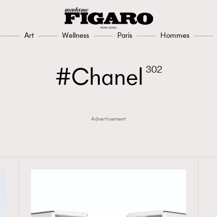
Art
Wellness
Paris
Hommes
Chanel
302
Advertisement