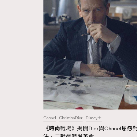
Chanel
ChristianDior
Disney＋
《時尚戰場》揭開Dior與Chanel恩怨
決、二戰後時尚革命