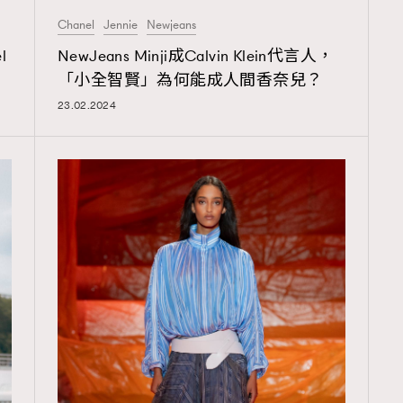
TRENDING
Chanel
Jennie
Newjeans
ressLikeAParisienne
Empower
l
NewJeans Minji成Calvin Klein代言人，
「小全智賢」為何能成人間香奈兒？
FigaroAesthetic
23.02.2024