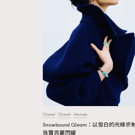
Fashion
Art
Wellness
Chanel
Chanel
Hermès
Paris
Snowbound Gleam：以雪白的光線折
珠寶亮麗閃耀