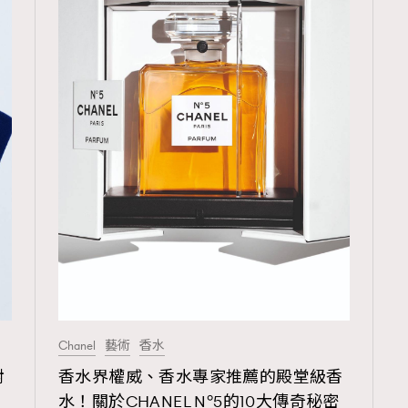
TRENDING
3
AFrenchMind
1
DressLikeAParisienne
103
EmpowerF
191
FashionWeek
Chanel
藝術
香水
308
FigaroAesthetic
射
香水界權威、香水專家推薦的殿堂級香
水！關於CHANEL N°5的10大傳奇秘密