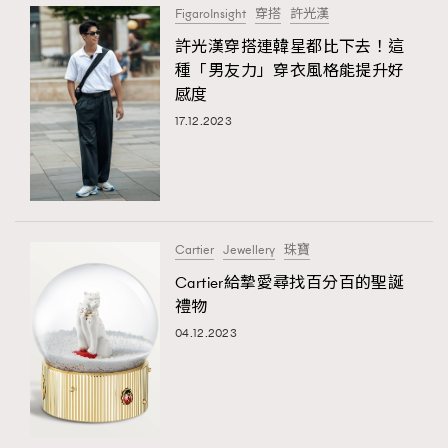
FigaroInsight
穿搭
許光漢
About us
Collaboration Opportunity
Disclaimer
Privacy
許光漢穿搭連韓星都比下去！這
New Media Group
|
Madame Figaro editions:
France
|
Greece
種「男友力」穿衣風格能提升好
|
Japan
|
Portugal
|
Spain
感度
17.12.2023
Cartier
Jewellery
珠寶
Cartier給摯愛尋找百分百的聖誕
禮物
04.12.2023