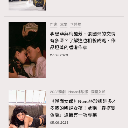
AFrenchMind
DressLikeAParisienne
EmpowerF
FashionWeek
FigaroAesthetic
作家
文學
李碧華
李碧華與梅艷芳、張國榮的交情
有多深？了解這位相貌成謎、作
品坦蕩的香港作家
27.09.2023
2023韓劇
Nana林珍娜
假面女郎
《假面女郎》Nana林珍娜是多才
多藝的叛逆女孩！號稱「穿搭變
色龍」還擁有一項專業
05.09.2023