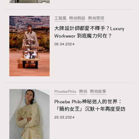
FigaroFrancais
41
FigaroGadget
1
工裝風
時尚熱話
時尚穿搭
FigaroHealth
647
大牌設計師都愛不釋手？Luxury
FigaroHub
128
Workwear 到底魔力何在？
FigaroIcon
05.04.2024
68
法國五月French May專訪四位香港文藝代表
FigaroInsight
156
FigaroIssue
271
FigaroJewellery
87
FigaroLifestyle
230
PhoebePhilo
時尚
時尚故事
FigaroLove
89
Phoebe Philo神秘迷人的世界：
FigaroMasterclass
20
「簡約女王」沉默十年再度受訪
FigaroMusic
90
25.03.2024
FigaroStyle
89
#FigaroIssue 容祖兒封面專訪｜追逐歌手夢
FigaroSubculture
14