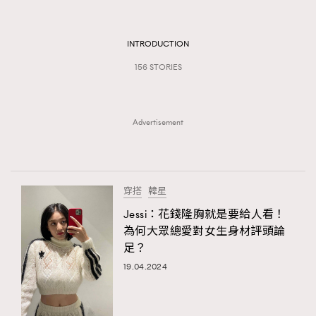
TRENDING
#FigaroExhibition 群星力撐MF X Leung Mo《See
AFrenchMind
INTRODUCTION
3
You In My Dream》展覽
DressLikeAParisienne
1
156 STORIES
EmpowerF
103
FashionWeek
191
Advertisement
FigaroAesthetic
308
FigaroAstrology
416
FigaroBeauty
424
穿搭
韓星
FigaroBeautyRitual
7
Jessi：花錢隆胸就是要給人看！
FigaroCeleb
547
為何大眾總愛對女生身材評頭論
#FigaroExhibition Wyman 揭曉 Figaro Exhibition
FigaroCinéma
281
足？
第二站！
FigaroDigitalCover
17
19.04.2024
FigaroExhibition
12
FigaroExpert
1