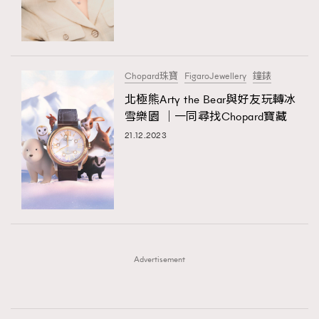
時裝心理學
2
當巨蟹座遇上處女座 Tyson Yoshi x 林家謙
煲劇日常
334
玩物壯志
1
Chopard珠寶
FigaroJewellery
鐘錶
北極熊Arty the Bear與好友玩轉冰
雪樂園 ｜一同尋找Chopard寶藏
21.12.2023
本人已詳閱並同意遵守本文列明條款及細則。 請瀏覽
(
nmg.com.hk/privacy
) 閱讀本公司的私隱政策聲明。
本人願意接收新傳媒集團的最新消息及其他宣傳資訊，本人同意
新傳媒集團使用本人的個人資料於任何推廣用途。
Advertisement