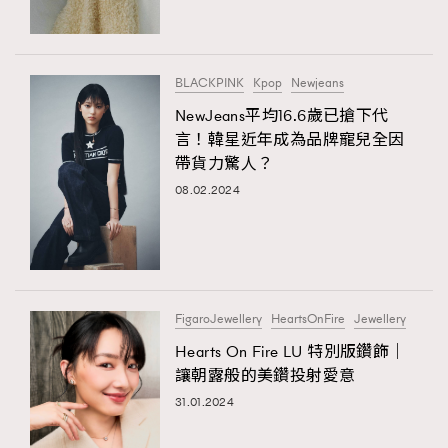
FigaroTalk
48
FigaroWatch
83
Grooming&Fitness
38
BLACKPINK
Kpop
Newjeans
HommesFashion
2
NewJeans平均16.6歲已搶下代
HommeStyle
132
言！韓星近年成為品牌寵兒全因
NoBagNoLife
349
帶貨力驚人？
People
08.02.2024
53
#FigaroIssue 專訪陳漢娜Hanna與Takuro｜模特
TheFrenchWay
145
情侶談愛情
VAxChowSangSang
4
WatchesWonder&Beyond
21
WatchesWonder&Beyond
1
FigaroJewellery
HeartsOnFire
Jewellery
向ChanelN°5致敬
1
Hearts On Fire LU 特別版鑽飾｜
讓朝露般的美鑽投射愛意
大時代小事情
42
31.01.2024
時尚熱話
537
時尚配飾
297