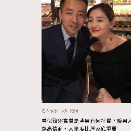
Fashion
Art
Wellness
名人故事
大S
婚姻
Paris
看似筍盤實質是渣男有何特質？嫁男
選高情商、大量度比厚家底重要