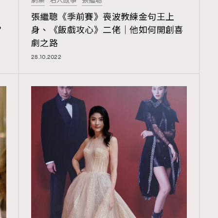
劇集
名人故事
張繼聰
TRENDING
｜
張繼聰《季前賽》喪波教練金句王上
ressLikeAParisienne
Empower
？
身、《飯戲攻心》二佬｜他如何開創喜
劇之路
FigaroAesthetic
28.10.2022