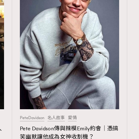
TRENDING
3
AFrenchMind
1
DressLikeAParisienne
103
EmpowerF
191
FashionWeek
PeteDavidson
名人故事
愛情
308
FigaroAesthetic
人
Pete Davidson傳與辣模Emily約會｜憑搞
笑幽默讓他成為女神收割機？