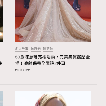
覽(
nmg.com.hk/privacy
) 閱讀本
資訊，本人同意新傳媒集團使用
名人故事
抗衰老
陳慧琳
n
50歲陳慧琳亮相活動，完美氣質艷壓全
主
場！凍齡保養全靠這2件事
20.10.2022