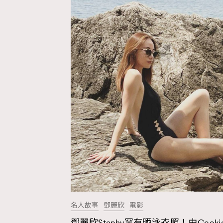
名人故事
鄧麗欣
電影
鄧麗欣Stephy罕有晒泳衣照！由Cookie