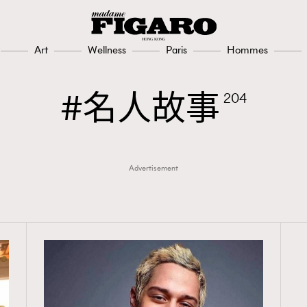
Art
Wellness
Paris
Hommes
名人故事
204
Advertisement