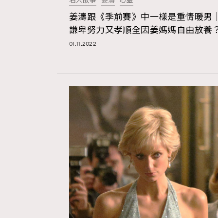
名人故事
姜濤
心靈
姜濤跟《季前賽》中一樣是重情暖男
AFrenchMind
D
謙卑努力又孝順全因姜媽媽自由放養
01.11.2022